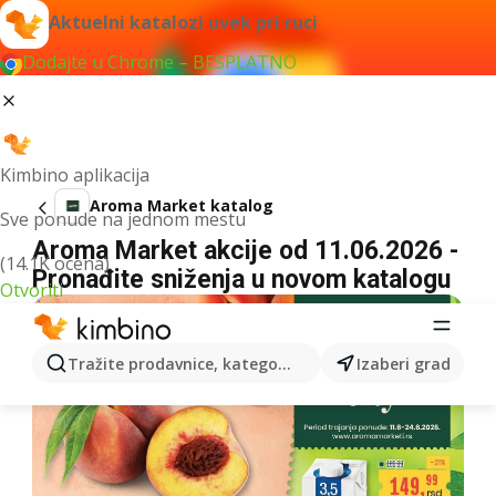
Aktuelni katalozi uvek pri ruci
Dodajte u Chrome – BESPLATNO
Kimbino aplikacija
Aroma Market katalog
Sve ponude na jednom mestu
Aroma Market akcije od 11.06.2026 -
(14.1K ocena)
Pronađite sniženja u novom katalogu
Otvoriti
Tražite prodavnice, kategorije, proizvode...
Izaberi grad