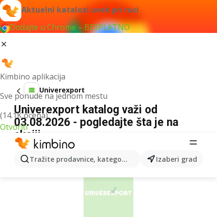
Aktuelni katalozi uvek pri ruci
Dodajte u Chrome – BESPLATNO
Kimbino aplikacija
Univerexport
Sve ponude na jednom mestu
Univerexport katalog važi od
(14.1K ocena)
03.08.2026 - pogledajte šta je na
Otvoriti
akciji
REKLAMA
Tražite prodavnice, kategorije, proizvode...
Izaberi grad