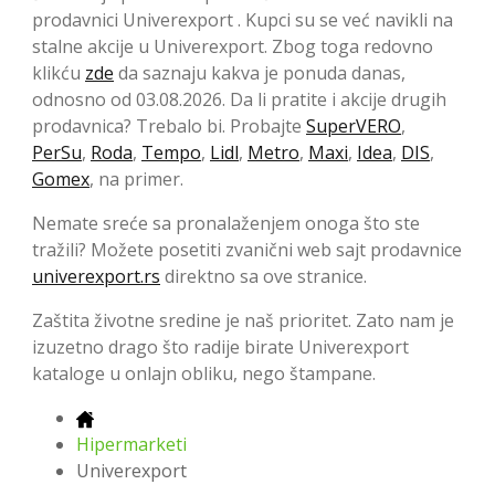
prodavnici Univerexport . Kupci su se već navikli na
stalne akcije u Univerexport. Zbog toga redovno
klikću
zde
da saznaju kakva je ponuda danas,
odnosno od 03.08.2026. Da li pratite i akcije drugih
prodavnica? Trebalo bi. Probajte
SuperVERO
,
PerSu
,
Roda
,
Tempo
,
Lidl
,
Metro
,
Maxi
,
Idea
,
DIS
,
Gomex
, na primer.
Nemate sreće sa pronalaženjem onoga što ste
tražili? Možete posetiti zvanični web sajt prodavnice
univerexport.rs
direktno sa ove stranice.
Zaštita životne sredine je naš prioritet. Zato nam je
izuzetno drago što radije birate Univerexport
kataloge u onlajn obliku, nego štampane.
Hipermarketi
Univerexport