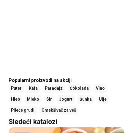
Popularni proizvodi na akciji
Puter
Kafa
Paradajz
Čokolada
Vino
Hleb
Mleko
Sir
Jogurt
Šunka
Ulje
Pileće grudi
Omekšivač za veš
Sledeći katalozi