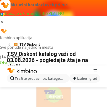
Aktuelni katalozi uvek pri ruci
Dodajte u Chrome – BESPLATNO
Kimbino aplikacija
TSV Diskont
Sve ponude na jednom mestu
TSV Diskont katalog važi od
(14.1K ocena)
03.08.2026 - pogledajte šta je na
Otvoriti
akciji
REKLAMA
Tražite prodavnice, kategorije, proizvode...
Izaberi grad