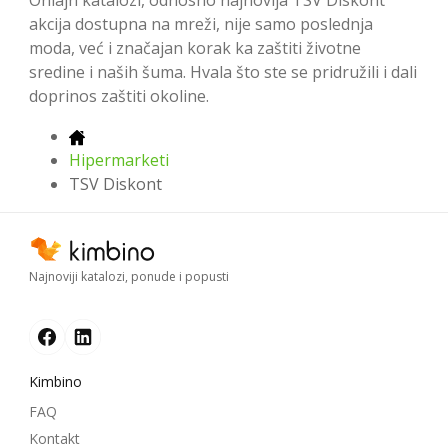
akcija dostupna na mreži, nije samo poslednja
moda, već i značajan korak ka zaštiti životne
sredine i naših šuma. Hvala što ste se pridružili i dali
doprinos zaštiti okoline.
Hipermarketi
TSV Diskont
Najnoviji katalozi, ponude i popusti
Kimbino
FAQ
Kontakt