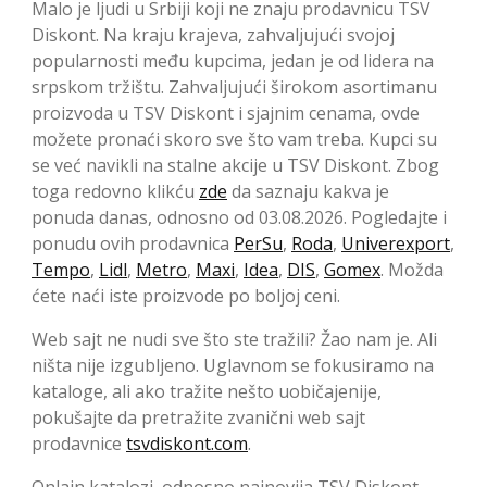
Malo je ljudi u Srbiji koji ne znaju prodavnicu TSV
Diskont. Na kraju krajeva, zahvaljujući svojoj
popularnosti među kupcima, jedan je od lidera na
srpskom tržištu. Zahvaljujući širokom asortimanu
proizvoda u TSV Diskont i sjajnim cenama, ovde
možete pronaći skoro sve što vam treba. Kupci su
se već navikli na stalne akcije u TSV Diskont. Zbog
toga redovno klikću
zde
da saznaju kakva je
ponuda danas, odnosno od 03.08.2026. Pogledajte i
ponudu ovih prodavnica
PerSu
,
Roda
,
Univerexport
,
Tempo
,
Lidl
,
Metro
,
Maxi
,
Idea
,
DIS
,
Gomex
. Možda
ćete naći iste proizvode po boljoj ceni.
Web sajt ne nudi sve što ste tražili? Žao nam je. Ali
ništa nije izgubljeno. Uglavnom se fokusiramo na
kataloge, ali ako tražite nešto uobičajenije,
pokušajte da pretražite zvanični web sajt
prodavnice
tsvdiskont.com
.
Onlajn katalozi, odnosno najnovija TSV Diskont