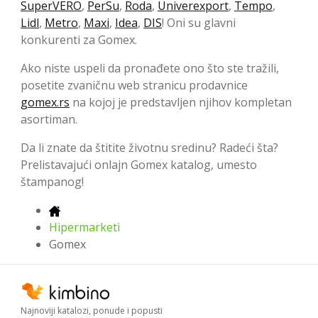
SuperVERO
,
PerSu
,
Roda
,
Univerexport
,
Tempo
,
Lidl
,
Metro
,
Maxi
,
Idea
,
DIS
! Oni su glavni
konkurenti za Gomex.
Ako niste uspeli da pronađete ono što ste tražili,
posetite zvaničnu web stranicu prodavnice
gomex.rs
na kojoj je predstavljen njihov kompletan
asortiman.
Da li znate da štitite životnu sredinu? Radeći šta?
Prelistavajući onlajn Gomex katalog, umesto
štampanog!
Hipermarketi
Gomex
Najnoviji katalozi, ponude i popusti