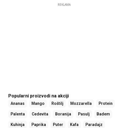
REKLAMA
Popularni proizvodi na akciji
Ananas
Mango
Roštilj
Mozzarella
Protein
Palenta
Cedevita
Boranija
Pasulj
Badem
Kuhinja
Paprika
Puter
Kafa
Paradajz