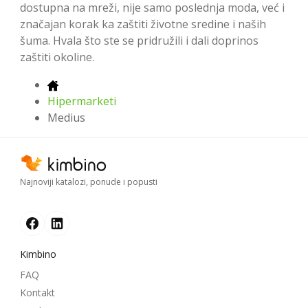
dostupna na mreži, nije samo poslednja moda, već i
značajan korak ka zaštiti životne sredine i naših
šuma. Hvala što ste se pridružili i dali doprinos
zaštiti okoline.
Hipermarketi
Medius
Najnoviji katalozi, ponude i popusti
Kimbino
FAQ
Kontakt