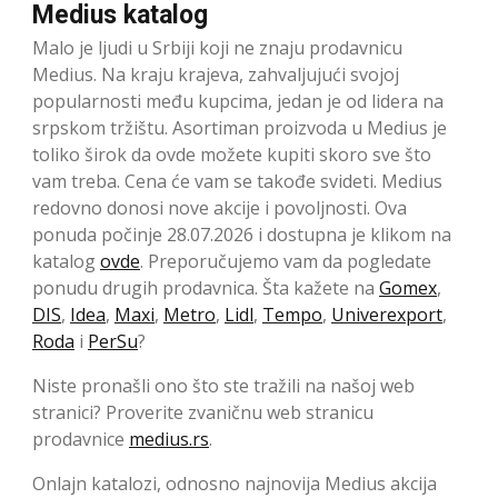
Medius katalog
Malo je ljudi u Srbiji koji ne znaju prodavnicu
Medius. Na kraju krajeva, zahvaljujući svojoj
popularnosti među kupcima, jedan je od lidera na
srpskom tržištu. Asortiman proizvoda u Medius je
toliko širok da ovde možete kupiti skoro sve što
vam treba. Cena će vam se takođe svideti. Medius
redovno donosi nove akcije i povoljnosti. Ova
ponuda počinje 28.07.2026 i dostupna je klikom na
katalog
ovde
. Preporučujemo vam da pogledate
ponudu drugih prodavnica. Šta kažete na
Gomex
,
DIS
,
Idea
,
Maxi
,
Metro
,
Lidl
,
Tempo
,
Univerexport
,
Roda
i
PerSu
?
Niste pronašli ono što ste tražili na našoj web
stranici? Proverite zvaničnu web stranicu
prodavnice
medius.rs
.
Onlajn katalozi, odnosno najnovija Medius akcija