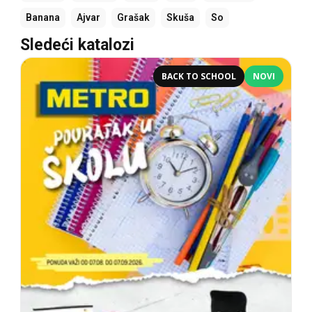
Banana
Ajvar
Grašak
Skuša
So
Sledeći katalozi
BACK TO SCHOOL
NOVI