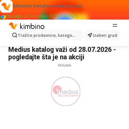
Aktuelni katalozi uvek pri ruci
Dodajte u Chrome – BESPLATNO
Tražite prodavnice, kategorije, proizvode...
Izaberi grad
Medius
Medius katalog važi od 28.07.2026 -
pogledajte šta je na akciji
REKLAMA