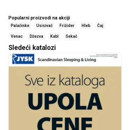
Popularni proizvodi na akciji
Palačinke
Usisivač
Frižider
Hleb
Čaj
Venac
Džezva
Kabl
Sekač
Sledeći katalozi