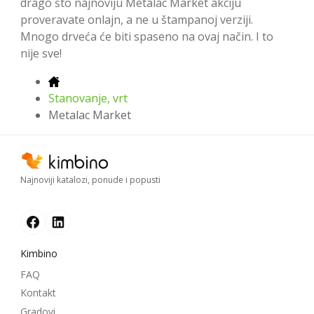
drago što najnoviju Metalac Market akciju
proveravate onlajn, a ne u štampanoj verziji.
Mnogo drveća će biti spaseno na ovaj način. I to
nije sve!
Stanovanje, vrt
Metalac Market
Najnoviji katalozi, ponude i popusti
Kimbino
FAQ
Kontakt
Gradovi