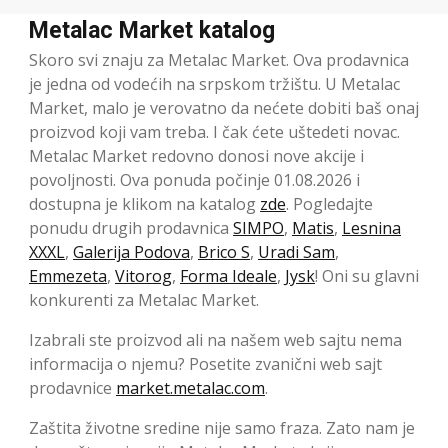
Metalac Market katalog
Skoro svi znaju za Metalac Market. Ova prodavnica
je jedna od vodećih na srpskom tržištu. U Metalac
Market, malo je verovatno da nećete dobiti baš onaj
proizvod koji vam treba. I čak ćete uštedeti novac.
Metalac Market redovno donosi nove akcije i
povoljnosti. Ova ponuda počinje 01.08.2026 i
dostupna je klikom na katalog
zde
. Pogledajte
ponudu drugih prodavnica
SIMPO
,
Matis
,
Lesnina
XXXL
,
Galerija Podova
,
Brico S
,
Uradi Sam
,
Emmezeta
,
Vitorog
,
Forma Ideale
,
Jysk
! Oni su glavni
konkurenti za Metalac Market.
Izabrali ste proizvod ali na našem web sajtu nema
informacija o njemu? Posetite zvanični web sajt
prodavnice
market.metalac.com
.
Zaštita životne sredine nije samo fraza. Zato nam je