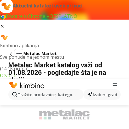
Aktuelni katalozi uvek pri ruci
Dodajte u Chrome – BESPLATNO
Kimbino aplikacija
Metalac Market
Sve ponude na jednom mestu
Metalac Market katalog važi od
(14.1K ocena)
01.08.2026 - pogledajte šta je na
Otvoriti
akciji
REKLAMA
Tražite prodavnice, kategorije, proizvode...
Izaberi grad