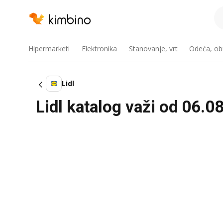
Hipermarketi
Elektronika
Stanovanje, vrt
Odeća, obu
Lidl
Lidl katalog važi od 06.08