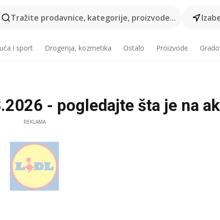
Tražite prodavnice, kategorije, proizvode...
Izabe
ća i sport
Drogerija, kozmetika
Ostalo
Proizvode
Grado
.2026 - pogledajte šta je na ak
REKLAMA