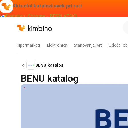
Aktuelni katalozi uvek pri ruci
Dodajte u Chrome – BESPLATNO
Hipermarketi
Elektronika
Stanovanje, vrt
Odeća, obu
BENU katalog
BENU katalog