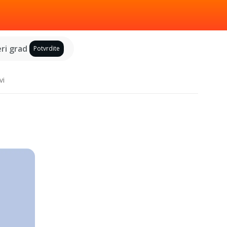
ri grad
Potvrdite
vi