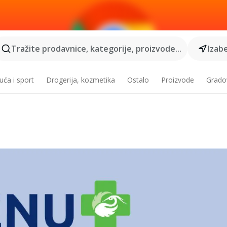
Tražite prodavnice, kategorije, proizvode...
Izabe
ća i sport
Drogerija, kozmetika
Ostalo
Proizvode
Grado