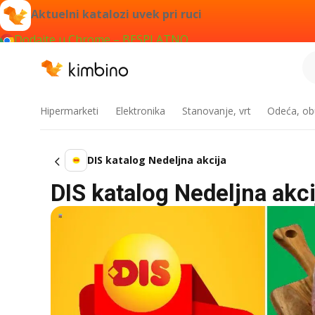
Aktuelni katalozi uvek pri ruci
Dodajte u Chrome – BESPLATNO
Hipermarketi
Elektronika
Stanovanje, vrt
Odeća, obu
DIS katalog Nedeljna akcija
DIS katalog Nedeljna akci