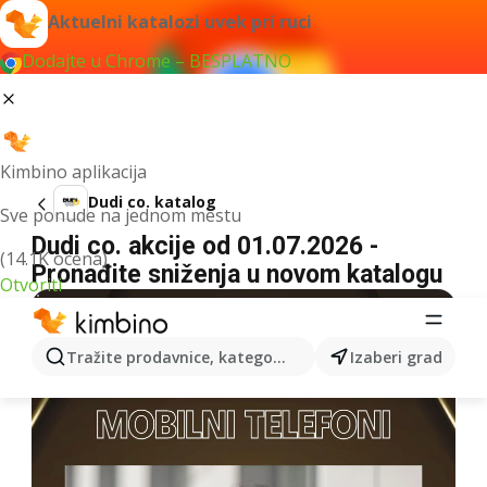
Aktuelni katalozi uvek pri ruci
Dodajte u Chrome – BESPLATNO
Kimbino aplikacija
Dudi co. katalog
Sve ponude na jednom mestu
Dudi co. akcije od 01.07.2026 -
(14.1K ocena)
Pronađite sniženja u novom katalogu
Otvoriti
Tražite prodavnice, kategorije, proizvode...
Izaberi grad