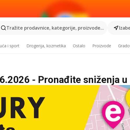
Tražite prodavnice, kategorije, proizvode...
Izabe
ća i sport
Drogerija, kozmetika
Ostalo
Proizvode
Grado
6.2026 - Pronađite sniženja 