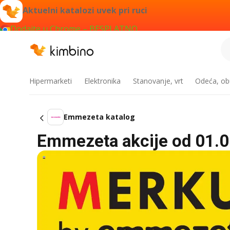
Aktuelni katalozi uvek pri ruci
Dodajte u Chrome – BESPLATNO
Hipermarketi
Elektronika
Stanovanje, vrt
Odeća, obu
Emmezeta katalog
Emmezeta akcije od 01.0