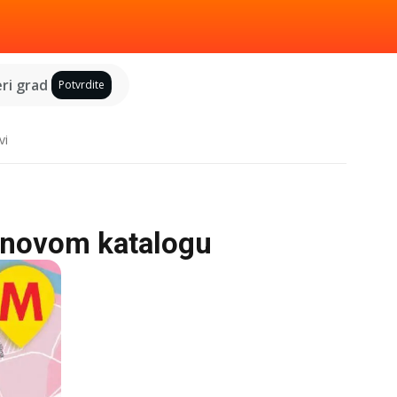
ri grad
Potvrdite
vi
u novom katalogu