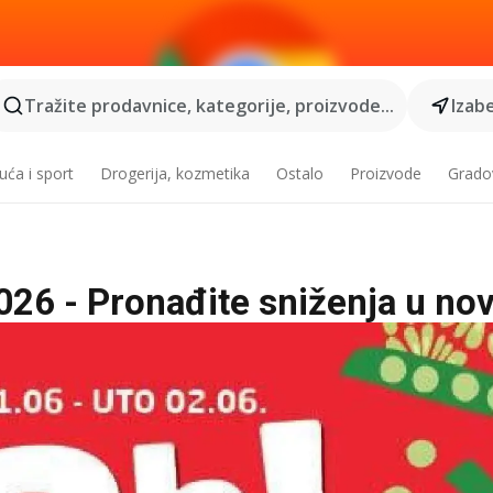
Tražite prodavnice, kategorije, proizvode...
Izabe
ća i sport
Drogerija, kozmetika
Ostalo
Proizvode
Grado
026 - Pronađite sniženja u no