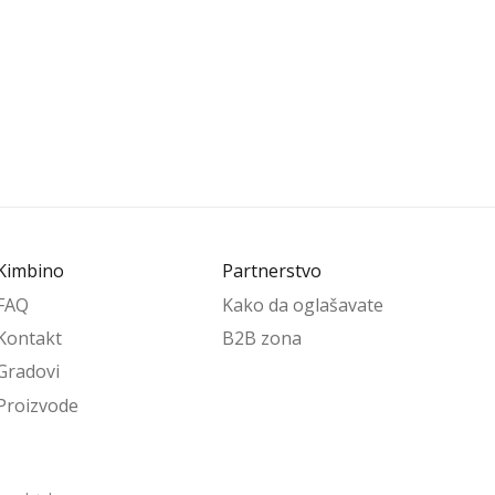
Kimbino
Partnerstvo
FAQ
Kako da oglašavate
Kontakt
B2B zona
Gradovi
Proizvode