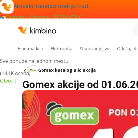
Aktuelni katalozi uvek pri ruci
Dodajte u Chrome – BESPLATNO
Kimbino aplikacija
Hipermarketi
Elektronika
Stanovanje, vrt
Odeća, obu
Sve ponude na jednom mestu
Gomex katalog Blic akcija
(14.1K ocena)
Otvoriti
Gomex akcije od 01.06.2