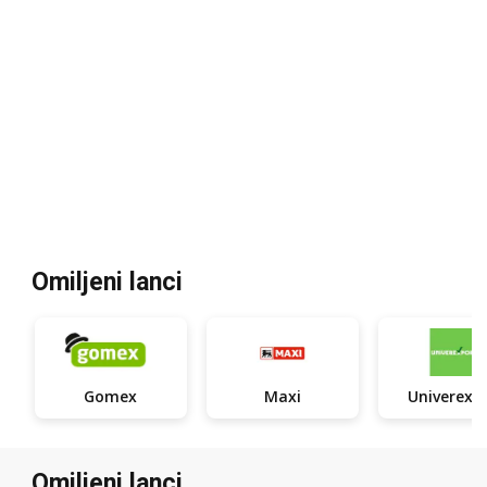
Omiljeni lanci
Gomex
Maxi
Uni
Omiljeni lanci