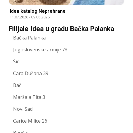
Idea katalog Neprehrane
11.07.2026
-
09.08.2026
Filijale Idea u gradu Bačka Palanka
Bačka Palanka
Jugoslovenske armije 78
Šid
Cara Dušana 39
Bač
Maršala Tita 3
Novi Sad
Carice Milice 26
Beočin