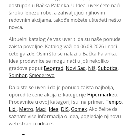
dostupan u Bačka Palanka. U Idea, uvek ćete naći
široku lepezu robe, a zahvaljujući njihovim
redovnim akcijama, takođe možete uštedeti nešto
novca.
Aktuelni katalog će vas uveriti da su naše ponude
zaista povoljne. Katalog važi od 06.08.2026 i naći
ćete ga
zde
. Osim što se nalazi u Bačka Palanka,
Idea prodavnice se mogu naći u još nekoliko
gradova poput
Beograd
,
Novi Sad
,
Niš
,
Subotica
,
Sombor
,
Smederevo
.
Da biste se uverili da je ponuda zaista najbolja,
uporedite cene akcija iz kategorije
Hipermarketi
.
Prodavnice u ovoj kategoriji su, na primer,
Tempo
,
Lidl
,
Metro
,
Maxi
,
Idea
,
DIS
,
Gomex
. Ako želite da
saznate više informacija o Idea, pogledaje njihovu
web stranicu
idea.rs
.