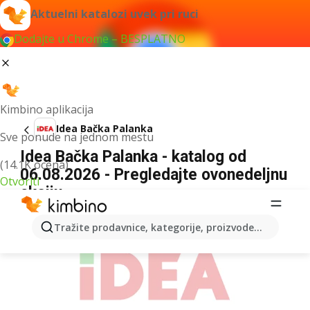
Aktuelni katalozi uvek pri ruci
Dodajte u Chrome – BESPLATNO
Kimbino aplikacija
Idea Bačka Palanka
Sve ponude na jednom mestu
Idea Bačka Palanka - katalog od
(14.1K ocena)
06.08.2026 - Pregledajte ovonedeljnu
Otvoriti
akciju
REKLAMA
Tražite prodavnice, kategorije, proizvode...