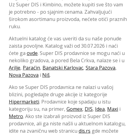
Uz Super DIS i Kimbino, možete kupiti sve što vam
je potrebno - po sjajnim cenama. Zahvaljujući
širokom asortimanu proizvoda, nećete otići praznih
ruku.
Aktuelni katalog će vas uveriti da su naše ponude
zaista povoljne. Katalog važi od 30.07.2026 i naći
ćete ga
ovde
. Super DIS prodavnice se mogu naći u
nekoliko gradova, a pored Bela Crkva, nalaze se i u
Arilje
,
Paraćin
,
Banatski Karlovac
,
Stara Pazova
,
Nova Pazova
i
Niš
.
Ako se Super DIS prodavnica ne nalazi u vašoj
blizini, pogledajte druge akcije iz kategorije
Hipermarketi
. Prodavnice koje spadaju u istu
kategoriju su, na primer,
Gomex
,
DIS
,
Idea
,
Maxi
i
Metro
. Ako ste izabrali proizvod iz Super DIS
prodavnice, ali ga niste našli u aktuelnom katalogu,
idite na zvaničnu web stranicu
dis.rs
gde možete