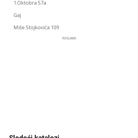
1.Oktobra 57a
Gaj
Miše Stojkovića 109
REKLAMA