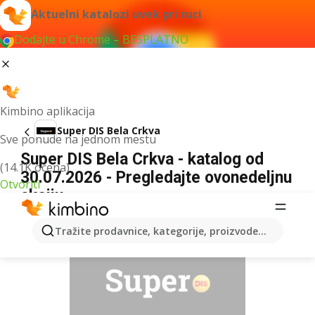
Aktuelni katalozi uvek pri ruci
Dodajte u Chrome – BESPLATNO
Kimbino aplikacija
Super DIS Bela Crkva
Sve ponude na jednom mestu
Super DIS Bela Crkva - katalog od
(14.1K ocena)
30.07.2026 - Pregledajte ovonedeljnu
Otvoriti
akciju
REKLAMA
Tražite prodavnice, kategorije, proizvode...