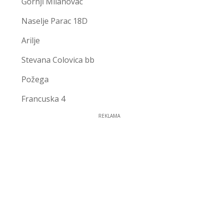
Gornji Milanovac
Naselje Parac 18D
Arilje
Stevana Colovica bb
Požega
Francuska 4
REKLAMA