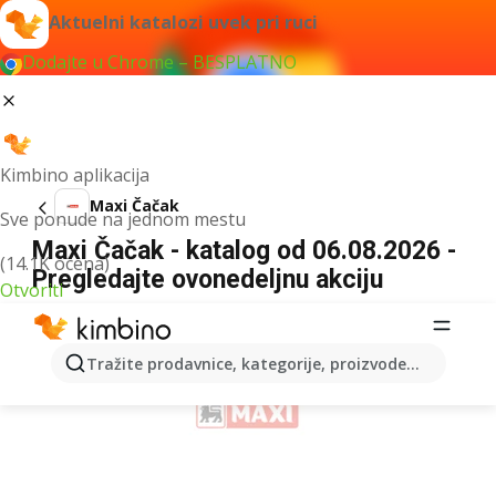
Aktuelni katalozi uvek pri ruci
Dodajte u Chrome – BESPLATNO
Kimbino aplikacija
Maxi Čačak
Sve ponude na jednom mestu
Maxi Čačak - katalog od 06.08.2026 -
(14.1K ocena)
Pregledajte ovonedeljnu akciju
Otvoriti
REKLAMA
Tražite prodavnice, kategorije, proizvode...