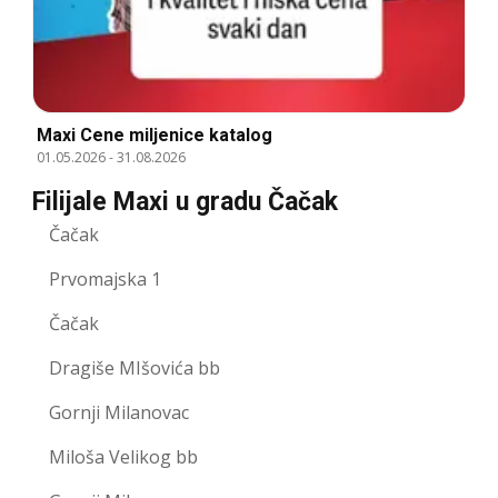
Maxi Cene miljenice katalog
01.05.2026
-
31.08.2026
Filijale Maxi u gradu Čačak
Čačak
Prvomajska 1
Čačak
Dragiše MIšovića bb
Gornji Milanovac
Miloša Velikog bb