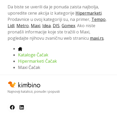
Da biste se uverili da je ponuda zaista najbolja,
uporedite cene akcija iz kategorije
Hipermarketi
.
Prodavnice u ovoj kategoriji su, na primer,
Tempo
,
Lidl
,
Metro
,
Maxi
,
Idea
,
DIS
,
Gomex
. Ako niste
pronašli informacije koje ste tražili o Maxi,
pogledajte njihovu zvaničnu web stranicu
maxi.rs
.
Kataloge Čačak
Hipermarketi Čačak
Maxi Čačak
Najnoviji katalozi, ponude i popusti