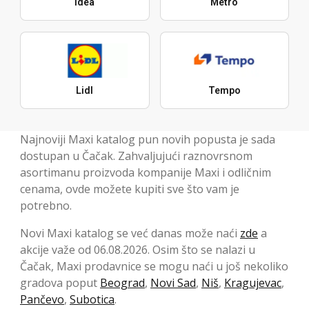
Idea
Metro
Lidl
Tempo
Najnoviji Maxi katalog pun novih popusta je sada
dostupan u Čačak. Zahvaljujući raznovrsnom
asortimanu proizvoda kompanije Maxi i odličnim
cenama, ovde možete kupiti sve što vam je
potrebno.
Novi Maxi katalog se već danas može naći
zde
a
akcije važe od 06.08.2026. Osim što se nalazi u
Čačak, Maxi prodavnice se mogu naći u još nekoliko
gradova poput
Beograd
,
Novi Sad
,
Niš
,
Kragujevac
,
Pančevo
,
Subotica
.