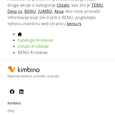
druge akcije iz kategorije
Ostalo
, kao što je
TEMU
,
Dexy co
,
BENU
,
JUMBO
,
Aksa
. Ako niste pronašli
informacije koje ste tražili o BENU, pogledajte
njihovu zvaničnu web stranicu
benu.rs
.
Kataloge Kruševac
Ostalo Kruševac
BENU Kruševac
Najnoviji katalozi, ponude i popusti
Kimbino
FAQ