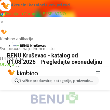
Aktuelni katalozi uvek pri ruci
Dodajte u Chrome – BESPLATNO
Kimbino aplikacija
BENU Kruševac
Sve ponude na jednom mestu
BENU Kruševac - katalog od
(14.1K ocena)
01.08.2026 - Pregledajte ovonedeljnu
Otvoriti
akciju
REKLAMA
Tražite prodavnice, kategorije, proizvode...