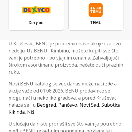
Dexy co
TEMU
U Kruševac, BENU je pripremio nove akcije i za ovu
nedelju. Uz BENU i Kimbino, možete kupiti sve što
vam je potrebno - po sjajnim cenama. Zahvaljujući
širokom asortimanu proizvoda, nećete otići praznih
ruku.
Novi BENU katalog se već danas može naći
zde
a
akcije važe od 01.08.2026. BENU prodavnice se
mogu naći u nekoliko gradova, a pored Kruševac,
nalaze se i u
Beograd
,
Pančevo
,
Novi Sad
,
Subotica
,
Kikinda
,
Niš
.
U slučaju da niste pronašli sve što vam je potrebno
među BENU posebnim ponudama, pogledajte i