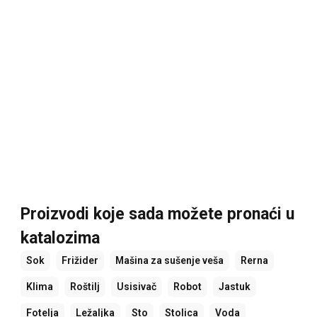
Proizvodi koje sada možete pronaći u
katalozima
Sok
Frižider
Mašina za sušenje veša
Rerna
Klima
Roštilj
Usisivač
Robot
Jastuk
Fotelja
Ležaljka
Sto
Stolica
Voda