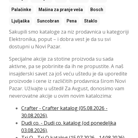
Palačinke
Mašina za pranje veša
Bosch
Ljuljaška
Suncobran
Pena
Staklo
Sakupili smo kataloge za niz prodavnica u kategoriji
Elektronika, poput – i dobra vest je da su svi
dostupni u Novi Pazar.
Specijalne akcije za stotine proizvoda su sada
aktivne, pa se pobrinite da ih ne propustite. A naš
insajderski savet za još veću uštedu je da uporedite
proizvode i cene iz različitih prodavnica širom Novi
Pazar. Uživajte u uštedi! Za Avgust, donosimo vam
neverovatne akcije u ovim novim katalozima:
Crafter - Crafter katalog (05.08.2026 -
30.08.2026)
,
Dudi co. - Dudi co. katalog (od ponedeljka
03.08.2026)
,
Tri O - Tri O katalog (15.07.2026 - 14.08.2026)
,