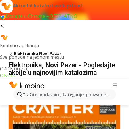
Aktuelni katalozi uvek pri ruci
Dodajte u Chrome – BESPLATNO
Kimbino aplikacija
Elektronika Novi Pazar
Sve ponude na jednom mestu
Elektronika, Novi Pazar - Pogledajte
(14.1K ocena)
akcije u najnovijim katalozima
Otvoriti
Tražite prodavnice, kategorije, proizvode...