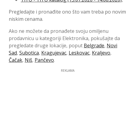
Pregledajte i pronađite ono što vam treba po novim
niskim cenama.
Ako ne možete da pronađete svoju omiljenu
prodavnicu u kategoriji Elektronika, pokušajte da
pregledate druge lokacije, poput
Belgrade
,
Novi
Sad
,
Subotica
,
Kragujevac
,
Leskovac
,
Kraljevo
,
Čačak
,
Niš
,
Pančevo
.
REKLAMA