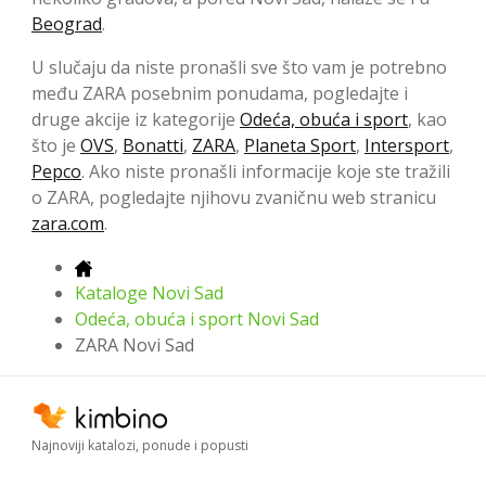
Beograd
.
U slučaju da niste pronašli sve što vam je potrebno
među ZARA posebnim ponudama, pogledajte i
druge akcije iz kategorije
Odeća, obuća i sport
, kao
što je
OVS
,
Bonatti
,
ZARA
,
Planeta Sport
,
Intersport
,
Pepco
. Ako niste pronašli informacije koje ste tražili
o ZARA, pogledajte njihovu zvaničnu web stranicu
zara.com
.
Kataloge Novi Sad
Odeća, obuća i sport Novi Sad
ZARA Novi Sad
Najnoviji katalozi, ponude i popusti