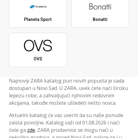
Planeta Sport
Bonatti
OVS
Najnoviji ZARA katalog pun novih popusta je sada
dostupan u Novi Sad. U ZARA, uvek ćete naći široku
lepezu robe, a zahvaljujući njihovim redovnim
akcijama, takođe možete uštedeti nešto novca.
Aktuelni katalog će vas uveriti da su naše ponude
zaista povoljne. Katalog važi od 01.08.2026 i naći
ćete ga
zde
. ZARA prodavnice se mogu naći u
nekoliko gradova, a pored Novi Sad, nalaze se i u