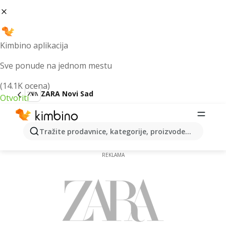
Kimbino aplikacija
Sve ponude na jednom mestu
(14.1K ocena)
ZARA Novi Sad
Otvoriti
ZARA Novi Sad - katalog od
01.08.2026 - Pregledajte ovonedeljnu
Tražite prodavnice, kategorije, proizvode...
akciju
REKLAMA