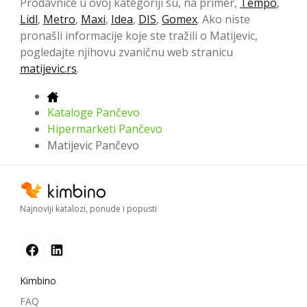
Prodavnice u ovoj kategoriji su, na primer,
Tempo
,
Lidl
,
Metro
,
Maxi
,
Idea
,
DIS
,
Gomex
. Ako niste
pronašli informacije koje ste tražili o Matijevic,
pogledajte njihovu zvaničnu web stranicu
matijevic.rs
.
Kataloge Pančevo
Hipermarketi Pančevo
Matijevic Pančevo
Najnoviji katalozi, ponude i popusti
Kimbino
FAQ