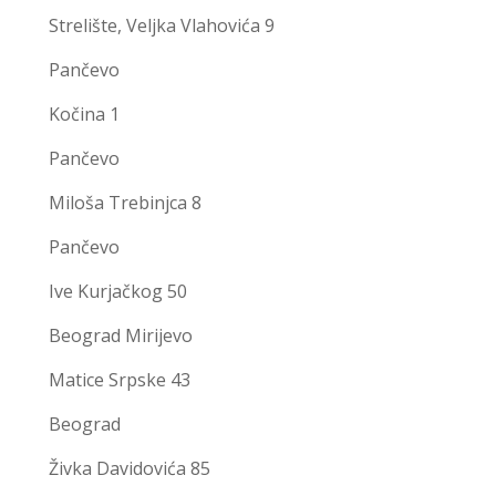
Strelište, Veljka Vlahovića 9
Pančevo
Kočina 1
Pančevo
Miloša Trebinjca 8
Pančevo
Ive Kurjačkog 50
Beograd Mirijevo
Matice Srpske 43
Beograd
Živka Davidovića 85