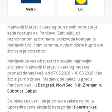
Metro
Lidl
Najnoviji Matijevic katalog pun novih popusta je
sada dostupan u Pančevo. Zahvaljujući
raznovrsnom asortimanu proizvoda kompanije
Matijevic i odličnim cenama, ovde možete kupiti sve
što vam je potrebno.
Matijevic će vas obavestiti o svojim najnovijim
akcijama. Najnoviji Matijevic katalog možete
pronaći danas i važi od 07.08.2026 - 10.08.2026. Kao
što sigurno znate, Matijevic se nalazi u gradu
Pančevo kao i u
Beograd
,
Novi Sad
,
Niš
,
Zrenjanin
,
Subotica
,
Šabac
.
Da biste se uverili da je ponuda zaista najbolja,
uporedite cene akcija iz kategorije
Hipermarketi
.