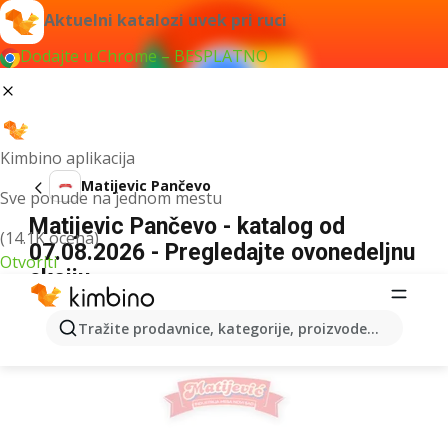
Aktuelni katalozi uvek pri ruci
Dodajte u Chrome – BESPLATNO
Kimbino aplikacija
Matijevic Pančevo
Sve ponude na jednom mestu
Matijevic Pančevo - katalog od
(14.1K ocena)
07.08.2026 - Pregledajte ovonedeljnu
Otvoriti
akciju
REKLAMA
Tražite prodavnice, kategorije, proizvode...