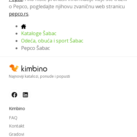
o Pepco, pogledajte njihovu zvaničnu web stranicu
pepco.rs
.
Kataloge Šabac
Odeća, obuća i sport Šabac
Pepco Šabac
Najnoviji katalozi, ponude i popusti
Kimbino
FAQ
Kontakt
Gradovi