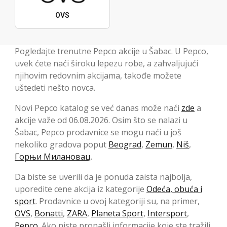
OVS
Pogledajte trenutne Pepco akcije u Šabac. U Pepco,
uvek ćete naći široku lepezu robe, a zahvaljujući
njihovim redovnim akcijama, takođe možete
uštedeti nešto novca.
Novi Pepco katalog se već danas može naći
zde
a
akcije važe od 06.08.2026. Osim što se nalazi u
Šabac, Pepco prodavnice se mogu naći u još
nekoliko gradova poput
Beograd
,
Zemun
,
Niš
,
Горњи Милановац
.
Da biste se uverili da je ponuda zaista najbolja,
uporedite cene akcija iz kategorije
Odeća, obuća i
sport
. Prodavnice u ovoj kategoriji su, na primer,
OVS
,
Bonatti
,
ZARA
,
Planeta Sport
,
Intersport
,
Pepco
. Ako niste pronašli informacije koje ste tražili