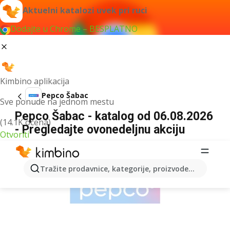
Aktuelni katalozi uvek pri ruci
Dodajte u Chrome – BESPLATNO
Kimbino aplikacija
Pepco Šabac
Sve ponude na jednom mestu
Pepco Šabac - katalog od 06.08.2026
(14.1K ocena)
- Pregledajte ovonedeljnu akciju
Otvoriti
REKLAMA
Tražite prodavnice, kategorije, proizvode...