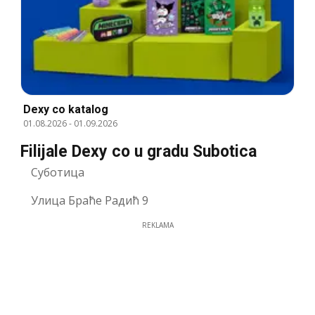
Dexy co katalog
01.08.2026
-
01.09.2026
Filijale Dexy co u gradu Subotica
Суботица
Улица Браће Радић 9
REKLAMA