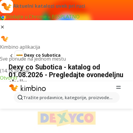
Aktuelni katalozi uvek pri ruci
Dodajte u Chrome – BESPLATNO
Kimbino aplikacija
Dexy co Subotica
Sve ponude na jednom mestu
Dexy co Subotica - katalog od
(14.1K ocena)
01.08.2026 - Pregledajte ovonedeljnu
Otvoriti
akciju
REKLAMA
Tražite prodavnice, kategorije, proizvode...