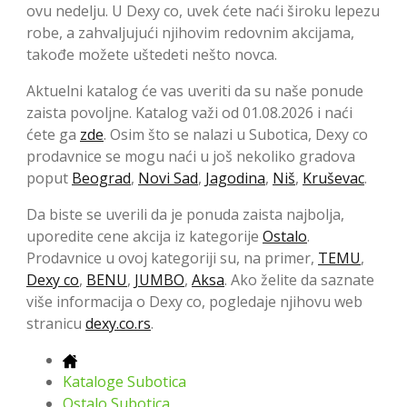
ovu nedelju. U Dexy co, uvek ćete naći široku lepezu
robe, a zahvaljujući njihovim redovnim akcijama,
takođe možete uštedeti nešto novca.
Aktuelni katalog će vas uveriti da su naše ponude
zaista povoljne. Katalog važi od 01.08.2026 i naći
ćete ga
zde
. Osim što se nalazi u Subotica, Dexy co
prodavnice se mogu naći u još nekoliko gradova
poput
Beograd
,
Novi Sad
,
Jagodina
,
Niš
,
Kruševac
.
Da biste se uverili da je ponuda zaista najbolja,
uporedite cene akcija iz kategorije
Ostalo
.
Prodavnice u ovoj kategoriji su, na primer,
TEMU
,
Dexy co
,
BENU
,
JUMBO
,
Aksa
. Ako želite da saznate
više informacija o Dexy co, pogledaje njihovu web
stranicu
dexy.co.rs
.
Kataloge Subotica
Ostalo Subotica