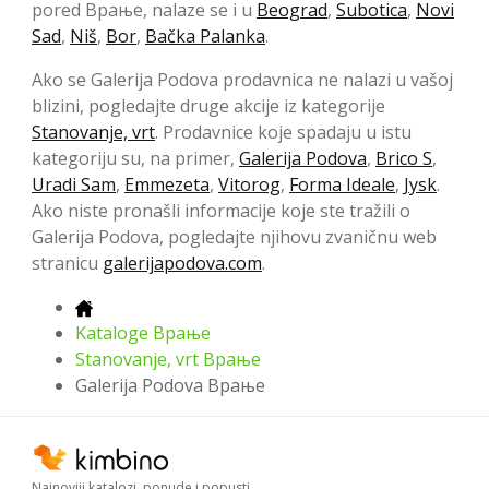
pored Врање, nalaze se i u
Beograd
,
Subotica
,
Novi
Sad
,
Niš
,
Bor
,
Bačka Palanka
.
Ako se Galerija Podova prodavnica ne nalazi u vašoj
blizini, pogledajte druge akcije iz kategorije
Stanovanje, vrt
. Prodavnice koje spadaju u istu
kategoriju su, na primer,
Galerija Podova
,
Brico S
,
Uradi Sam
,
Emmezeta
,
Vitorog
,
Forma Ideale
,
Jysk
.
Ako niste pronašli informacije koje ste tražili o
Galerija Podova, pogledajte njihovu zvaničnu web
stranicu
galerijapodova.com
.
Kataloge Врање
Stanovanje, vrt Врање
Galerija Podova Врање
Najnoviji katalozi, ponude i popusti