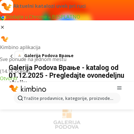
Aktuelni katalozi uvek pri ruci
Dodajte u Chrome – BESPLATNO
Kimbino aplikacija
Galerija Podova Врање
Sve ponude na jednom mestu
Galerija Podova Врање - katalog od
(14.1K ocena)
01.12.2025 - Pregledajte ovonedeljnu
Otvoriti
akciju
REKLAMA
Tražite prodavnice, kategorije, proizvode...