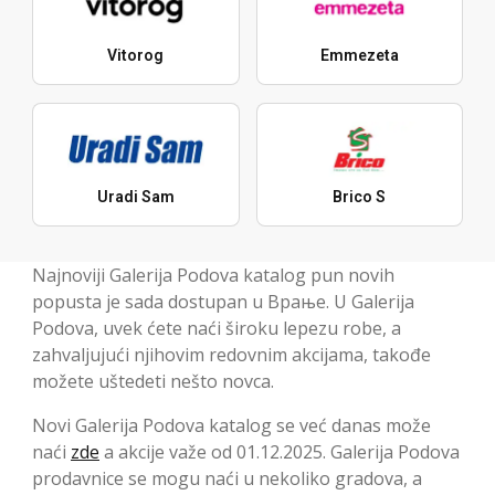
Vitorog
Emmezeta
Uradi Sam
Brico S
Najnoviji Galerija Podova katalog pun novih
popusta je sada dostupan u Врање. U Galerija
Podova, uvek ćete naći široku lepezu robe, a
zahvaljujući njihovim redovnim akcijama, takođe
možete uštedeti nešto novca.
Novi Galerija Podova katalog se već danas može
naći
zde
a akcije važe od 01.12.2025. Galerija Podova
prodavnice se mogu naći u nekoliko gradova, a