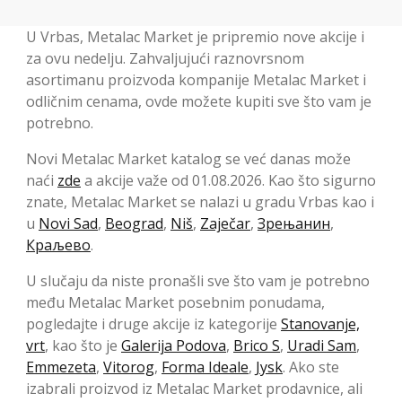
U Vrbas, Metalac Market je pripremio nove akcije i
za ovu nedelju. Zahvaljujući raznovrsnom
asortimanu proizvoda kompanije Metalac Market i
odličnim cenama, ovde možete kupiti sve što vam je
potrebno.
Novi Metalac Market katalog se već danas može
naći
zde
a akcije važe od 01.08.2026. Kao što sigurno
znate, Metalac Market se nalazi u gradu Vrbas kao i
u
Novi Sad
,
Beograd
,
Niš
,
Zaječar
,
Зрењанин
,
Краљево
.
U slučaju da niste pronašli sve što vam je potrebno
među Metalac Market posebnim ponudama,
pogledajte i druge akcije iz kategorije
Stanovanje,
vrt
, kao što je
Galerija Podova
,
Brico S
,
Uradi Sam
,
Emmezeta
,
Vitorog
,
Forma Ideale
,
Jysk
. Ako ste
izabrali proizvod iz Metalac Market prodavnice, ali