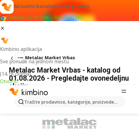
Aktuelni katalozi uvek pri ruci
Dodajte u Chrome – BESPLATNO
Kimbino aplikacija
Metalac Market Vrbas
Sve ponude na jednom mestu
Metalac Market Vrbas - katalog od
(14.1K ocena)
01.08.2026 - Pregledajte ovonedeljnu
Otvoriti
akciju
REKLAMA
Tražite prodavnice, kategorije, proizvode...