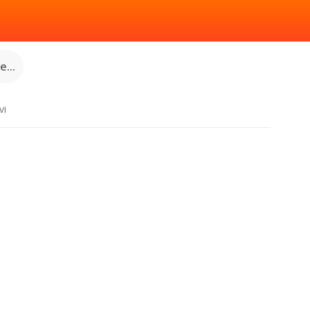
...
vi