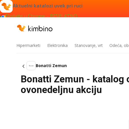
Aktuelni katalozi uvek pri ruci
Dodajte u Chrome – BESPLATNO
Hipermarketi
Elektronika
Stanovanje, vrt
Odeća, obu
Bonatti Zemun
Bonatti Zemun - katalog 
ovonedeljnu akciju