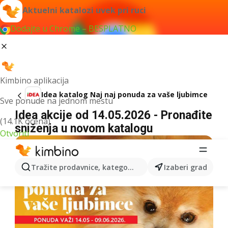
Aktuelni katalozi uvek pri ruci
Dodajte u Chrome – BESPLATNO
Kimbino aplikacija
Idea katalog Naj naj ponuda za vaše ljubimce
Sve ponude na jednom mestu
Idea akcije od 14.05.2026 - Pronađite
(14.1K ocena)
sniženja u novom katalogu
Otvoriti
Tražite prodavnice, kategorije, proizvode...
Izaberi grad