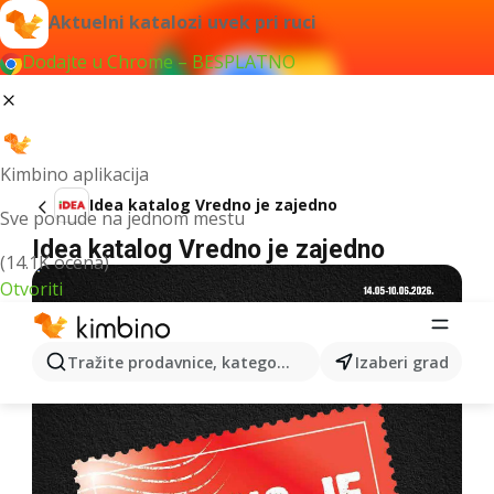
Aktuelni katalozi uvek pri ruci
Dodajte u Chrome – BESPLATNO
Kimbino aplikacija
Idea katalog Vredno je zajedno
Sve ponude na jednom mestu
Idea katalog Vredno je zajedno
(14.1K ocena)
Otvoriti
Tražite prodavnice, kategorije, proizvode...
Izaberi grad