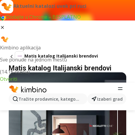
Aktuelni katalozi uvek pri ruci
Dodajte u Chrome – BESPLATNO
Kimbino aplikacija
Matis katalog Italijanski brendovi
Sve ponude na jednom mestu
Matis katalog Italijanski brendovi
(14.1K ocena)
Otvoriti
Tražite prodavnice, kategorije, proizvode...
Izaberi grad