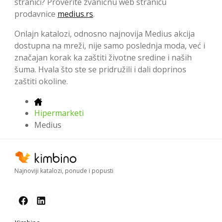
stranici? Proverite zvaničnu web stranicu
prodavnice
medius.rs
.
Onlajn katalozi, odnosno najnovija Medius akcija
dostupna na mreži, nije samo poslednja moda, već i
značajan korak ka zaštiti životne sredine i naših
šuma. Hvala što ste se pridružili i dali doprinos
zaštiti okoline.
Hipermarketi
Medius
Najnoviji katalozi, ponude i popusti