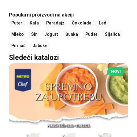
Popularni proizvodi na akciji
Puter
Kafa
Paradajz
Čokolada
Led
Mleko
Sir
Jogurt
Šunka
Puder
Sijalica
Pirinač
Jabuke
Sledeći katalozi
NOVI