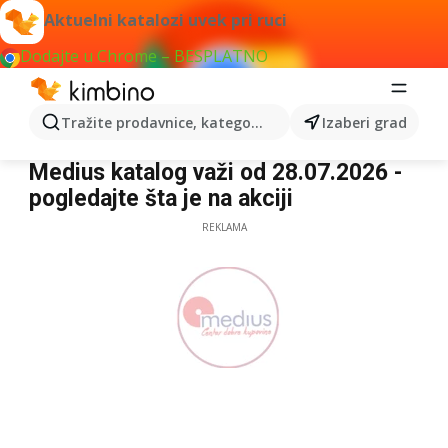
Aktuelni katalozi uvek pri ruci
Dodajte u Chrome – BESPLATNO
Tražite prodavnice, kategorije, proizvode...
Izaberi grad
Medius
Medius katalog važi od 28.07.2026 -
pogledajte šta je na akciji
REKLAMA