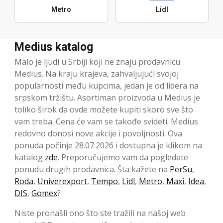
Metro
Lidl
Medius katalog
Malo je ljudi u Srbiji koji ne znaju prodavnicu
Medius. Na kraju krajeva, zahvaljujući svojoj
popularnosti među kupcima, jedan je od lidera na
srpskom tržištu. Asortiman proizvoda u Medius je
toliko širok da ovde možete kupiti skoro sve što
vam treba. Cena će vam se takođe svideti. Medius
redovno donosi nove akcije i povoljnosti. Ova
ponuda počinje 28.07.2026 i dostupna je klikom na
katalog
zde
. Preporučujemo vam da pogledate
ponudu drugih prodavnica. Šta kažete na
PerSu
,
Roda
,
Univerexport
,
Tempo
,
Lidl
,
Metro
,
Maxi
,
Idea
,
DIS
,
Gomex
?
Niste pronašli ono što ste tražili na našoj web