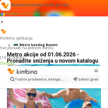
Aktuelni katalozi uvek pri ruci
Dodajte u Chrome – BESPLATNO
Kimbino aplikacija
Metro katalog Bazeni
Sve ponude na jednom mestu
Metro akcije od 01.06.2026 -
(14.1K ocena)
Pronađite sniženja u novom katalogu
Otvoriti
Tražite prodavnice, kategorije, proizvode...
Izaberi grad