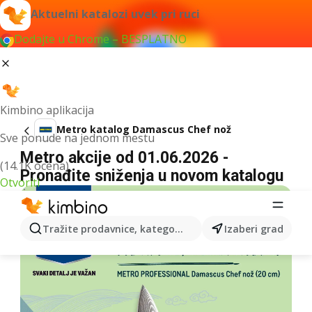
Aktuelni katalozi uvek pri ruci
Dodajte u Chrome – BESPLATNO
Kimbino aplikacija
Metro katalog Damascus Chef nož
Sve ponude na jednom mestu
Metro akcije od 01.06.2026 -
(14.1K ocena)
Pronađite sniženja u novom katalogu
Otvoriti
Tražite prodavnice, kategorije, proizvode...
Izaberi grad