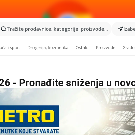
Tražite prodavnice, kategorije, proizvode...
Izabe
ća i sport
Drogerija, kozmetika
Ostalo
Proizvode
Grado
26 - Pronađite sniženja u nov