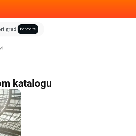
ri grad
Potvrdite
vi
om katalogu