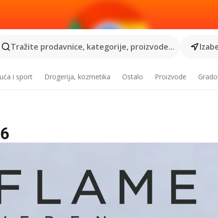
Tražite prodavnice, kategorije, proizvode...
Izabe
ća i sport
Drogerija, kozmetika
Ostalo
Proizvode
Grado
26