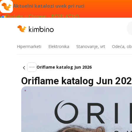
Aktuelni katalozi uvek pri ruci
Dodajte u Chrome – BESPLATNO
Hipermarketi
Elektronika
Stanovanje, vrt
Odeća, obu
Oriflame katalog Jun 2026
Oriflame katalog Jun 20