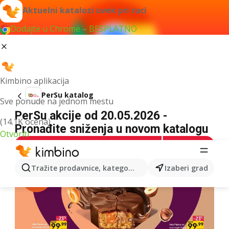
Aktuelni katalozi uvek pri ruci
Dodajte u Chrome – BESPLATNO
Kimbino aplikacija
PerSu katalog
Sve ponude na jednom mestu
PerSu akcije od 20.05.2026 -
(14.1K ocena)
Pronađite sniženja u novom katalogu
Otvoriti
Tražite prodavnice, kategorije, proizvode...
Izaberi grad