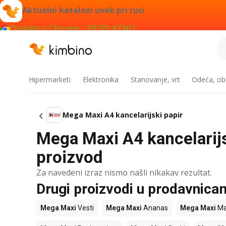
Aktuelni katalozi uvek pri ruci
Dodajte u Chrome – BESPLATNO
Hipermarketi
Elektronika
Stanovanje, vrt
Odeća, obu
Mega Maxi A4 kancelarijski papir
Mega Maxi A4 kancelarijsk
proizvod
Za navedeni izraz nismo našli nikakav rezultat.
Drugi proizvodi u prodavnic
Mega Maxi
Vesti
Mega Maxi
Ananas
Mega Maxi
Ma