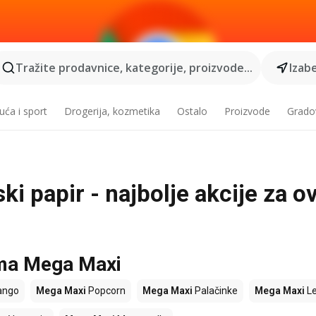
Tražite prodavnice, kategorije, proizvode...
Izabe
ća i sport
Drogerija, kozmetika
Ostalo
Proizvode
Grado
i papir - najbolje akcije za ov
ama Mega Maxi
ngo
Mega Maxi
Popcorn
Mega Maxi
Palačinke
Mega Maxi
L