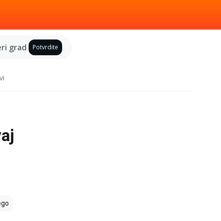
ri grad
Potvrdite
vi
aj
ego