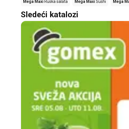
Mega Maxi
Ruska salata
Mega Maxi
Sushi
Mega Ma
Sledeći katalozi