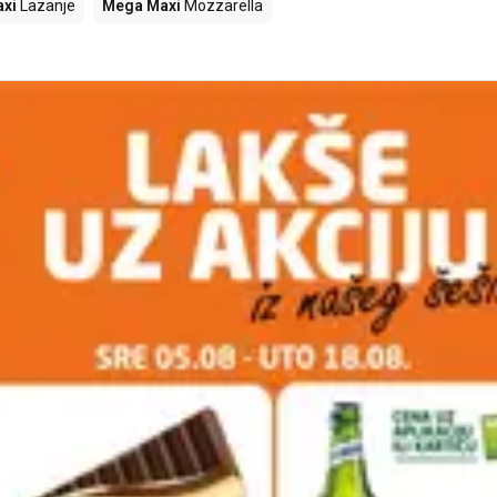
xi
Lazanje
Mega Maxi
Mozzarella