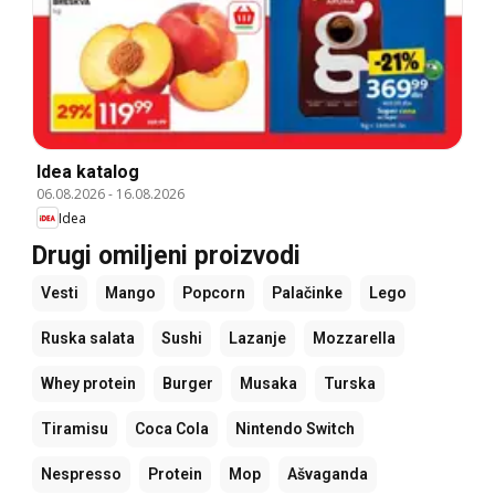
Idea katalog
06.08.2026
-
16.08.2026
Idea
Drugi omiljeni proizvodi
Vesti
Mango
Popcorn
Palačinke
Lego
Ruska salata
Sushi
Lazanje
Mozzarella
Whey protein
Burger
Musaka
Turska
Tiramisu
Coca Cola
Nintendo Switch
Nespresso
Protein
Mop
Ašvaganda