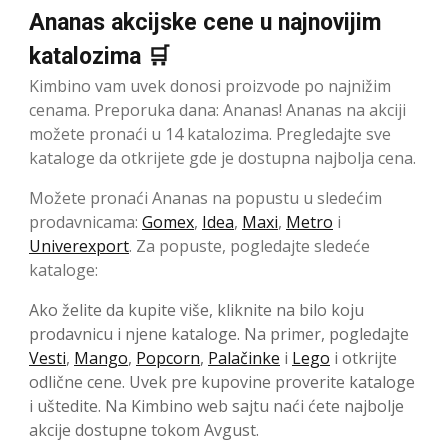
Ananas akcijske cene u najnovijim
katalozima 🛒
Kimbino vam uvek donosi proizvode po najnižim
cenama. Preporuka dana: Ananas! Ananas na akciji
možete pronaći u 14 katalozima. Pregledajte sve
kataloge da otkrijete gde je dostupna najbolja cena.
Možete pronaći Ananas na popustu u sledećim
prodavnicama:
Gomex
,
Idea
,
Maxi
,
Metro
i
Univerexport
. Za popuste, pogledajte sledeće
kataloge:
Ako želite da kupite više, kliknite na bilo koju
prodavnicu i njene kataloge. Na primer, pogledajte
Vesti
,
Mango
,
Popcorn
,
Palačinke
i
Lego
i otkrijte
odlične cene. Uvek pre kupovine proverite kataloge
i uštedite. Na Kimbino web sajtu naći ćete najbolje
akcije dostupne tokom Avgust.