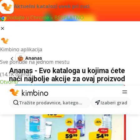
Aktuelni katalozi uvek pri ruci
Dodajte u Chrome – BESPLATNO
Kimbino aplikacija
Ananas
Sve ponude na jednom mestu
Ananas - Evo kataloga u kojima ćete
(14.1K ocena)
naći najbolje akcije za ovaj proizvod
Otvoriti
Tražite prodavnice, kategorije, proizvode...
Izaberi grad