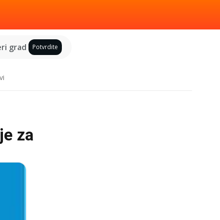
ri grad
Potvrdite
vi
je za