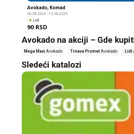
Avokado, Komad
06.08.2026
-
12.08.2026
Lidl
90 RSD
Avokado na akciji – Gde kupit
Mega Maxi
Avokado
Trnava Promet
Avokado
Lidl
Sledeći katalozi