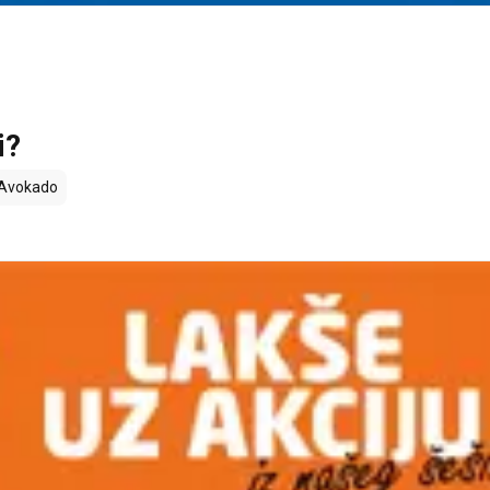
i?
Avokado