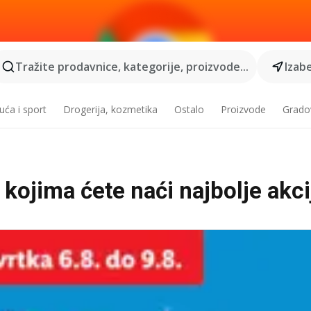
Tražite prodavnice, kategorije, proizvode...
Izabe
ća i sport
Drogerija, kozmetika
Ostalo
Proizvode
Grado
kojima ćete naći najbolje akci