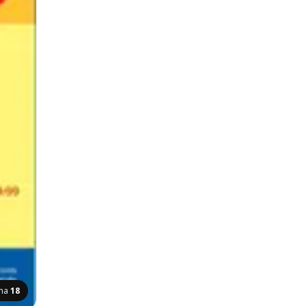
ana
18