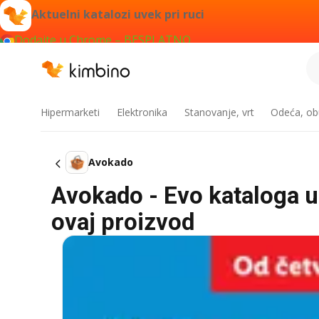
Aktuelni katalozi uvek pri ruci
Dodajte u Chrome – BESPLATNO
Hipermarketi
Elektronika
Stanovanje, vrt
Odeća, obu
Avokado
Avokado - Evo kataloga u 
ovaj proizvod