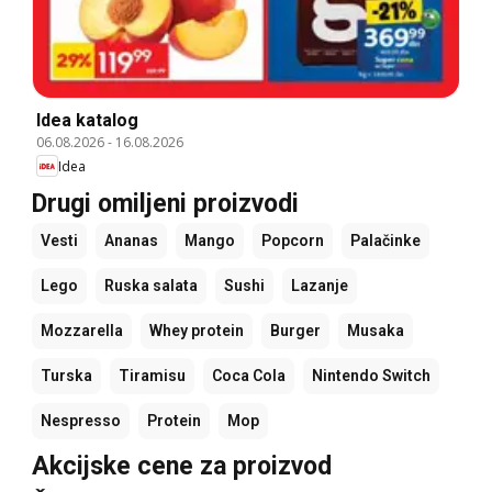
Idea katalog
06.08.2026
-
16.08.2026
Idea
Drugi omiljeni proizvodi
Vesti
Ananas
Mango
Popcorn
Palačinke
Lego
Ruska salata
Sushi
Lazanje
Mozzarella
Whey protein
Burger
Musaka
Turska
Tiramisu
Coca Cola
Nintendo Switch
Nespresso
Protein
Mop
Akcijske cene za proizvod