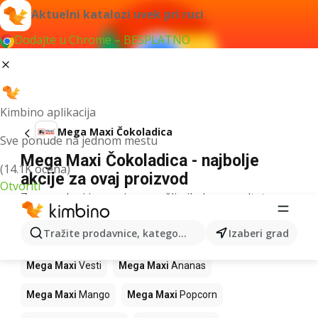
Aktuelni katalozi uvek pri ruci
Dodajte u Chrome – BESPLATNO
Kimbino aplikacija
Mega Maxi Čokoladica
Sve ponude na jednom mestu
Mega Maxi Čokoladica - najbolje
(14.1K ocena)
akcije za ovaj proizvod
Otvoriti
Za navedeni izraz nismo našli nikakav rezultat.
Drugi proizvodi u prodavnicama Mega
Tražite prodavnice, kategorije, proizvode...
Izaberi grad
Maxi
Mega Maxi
Vesti
Mega Maxi
Ananas
Mega Maxi
Mango
Mega Maxi
Popcorn