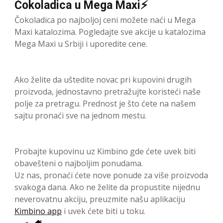
Čokoladica u Mega Maxi⚡
Čokoladica po najboljoj ceni možete naći u Mega
Maxi katalozima. Pogledajte sve akcije u katalozima
Mega Maxi u Srbiji i uporedite cene.
Ako želite da uštedite novac pri kupovini drugih
proizvoda, jednostavno pretražujte koristeći naše
polje za pretragu. Prednost je što ćete na našem
sajtu pronaći sve na jednom mestu.
Probajte kupovinu uz Kimbino gde ćete uvek biti
obavešteni o najboljim ponudama.
Uz nas, pronaći ćete nove ponude za više proizvoda
svakoga dana. Ako ne želite da propustite nijednu
neverovatnu akciju, preuzmite našu aplikaciju
Kimbino app
i uvek ćete biti u toku.