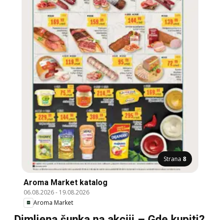
Strana
8
Aroma Market katalog
06.08.2026
-
19.08.2026
Aroma Market
Dimljena šunka na akciji – Gde kupiti?