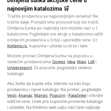
Dimljena šunka akcijske cene u
najnovijim katalozima 🛒
Tražite prodavnicu sa najpovoljnijim cenama? Ne
tražite dalje. Pronašli smo proizvod koji ste tražili.
Dimljena šunka po najboljoj ceni možete naći u 1
katalozima. Pogledajte sve akcije u katalozima vaših
omiljenih prodavnica u Srbiji i uporedite cene. Uz
Kimbino.rs
, kupovina i ušteda su brze i lake.
Možete pronaći Dimljena šunka na popustu u
sledećim prodavnicama:
Gomex
,
Idea
,
Maxi
,
Lidl
i
Univerexport
. Za popuste, pogledajte sledeće
kataloge:
Ako želite da kupite više, kliknite na bilo koju
prodavnicu i njene kataloge. Na primer, pogledajte
Vesti
,
Ananas
,
Mango
,
Popcorn
i
Palačinke
i otkrijte
odlične cene. Uvek pre kupovine proverite kataloge
i uštedite. Na Kimbino web sajtu naći ćete najbolje