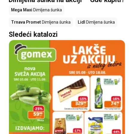
Mega Maxi
Dimljena šunka
Trnava Promet
Dimljena šunka
Lidl
Dimljena šunka
Sledeći katalozi