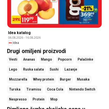
Idea katalog
06.08.2026
-
16.08.2026
Idea
Drugi omiljeni proizvodi
Vesti
Ananas
Mango
Popcorn
Palačinke
Lego
Ruska salata
Sushi
Lazanje
Mozzarella
Whey protein
Burger
Musaka
Turska
Tiramisu
Coca Cola
Nintendo Switch
Nespresso
Protein
Mop