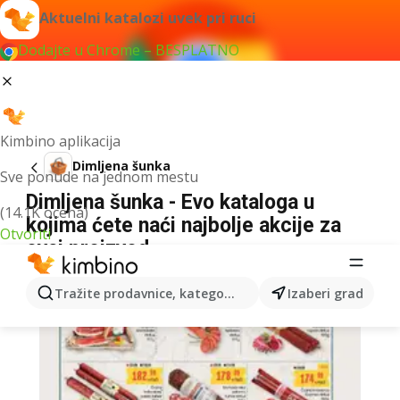
Aktuelni katalozi uvek pri ruci
Dodajte u Chrome – BESPLATNO
Kimbino aplikacija
Dimljena šunka
Sve ponude na jednom mestu
Dimljena šunka - Evo kataloga u
(14.1K ocena)
kojima ćete naći najbolje akcije za
Otvoriti
ovaj proizvod
Tražite prodavnice, kategorije, proizvode...
Izaberi grad