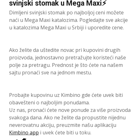
svinjski stomak u Mega Maxi⚡
Dimljeni svinjski stomak po najboljoj ceni možete
naći u Mega Maxi katalozima. Pogledajte sve akcije
u katalozima Mega Maxi u Srbiji i uporedite cene.
Ako želite da uštedite novac pri kupovini drugih
proizvoda, jednostavno pretražujte koristeći naše
polje za pretragu. Prednost je što ćete na našem
sajtu pronaći sve na jednom mestu.
Probajte kupovinu uz Kimbino gde ćete uvek biti
obavešteni o najboljim ponudama.
Uz nas, pronaći ćete nove ponude za više proizvoda
svakoga dana. Ako ne želite da propustite nijednu
neverovatnu akciju, preuzmite našu aplikaciju
Kimbino app
i uvek ćete biti u toku.