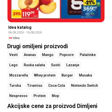
Idea katalog
06.08.2026
-
16.08.2026
Idea
Drugi omiljeni proizvodi
Vesti
Ananas
Mango
Popcorn
Palačinke
Lego
Ruska salata
Sushi
Lazanje
Mozzarella
Whey protein
Burger
Musaka
Turska
Tiramisu
Coca Cola
Nintendo Switch
Nespresso
Protein
Mop
Akcijske cene za proizvod Dimljeni