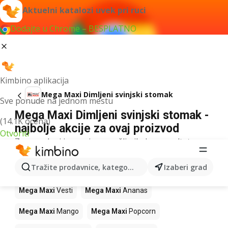
Aktuelni katalozi uvek pri ruci
Dodajte u Chrome – BESPLATNO
Kimbino aplikacija
Mega Maxi Dimljeni svinjski stomak
Sve ponude na jednom mestu
Mega Maxi Dimljeni svinjski stomak -
(14.1K ocena)
najbolje akcije za ovaj proizvod
Otvoriti
Za navedeni izraz nismo našli nikakav rezultat.
Drugi proizvodi u prodavnicama Mega
Tražite prodavnice, kategorije, proizvode...
Izaberi grad
Maxi
Mega Maxi
Vesti
Mega Maxi
Ananas
Mega Maxi
Mango
Mega Maxi
Popcorn