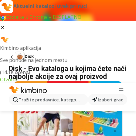
Aktuelni katalozi uvek pri ruci
Dodajte u Chrome – BESPLATNO
Kimbino aplikacija
Disk
Sve ponude na jednom mestu
Disk - Evo kataloga u kojima ćete naći
(14.1K ocena)
najbolje akcije za ovaj proizvod
Otvoriti
Tražite prodavnice, kategorije, proizvode...
Izaberi grad