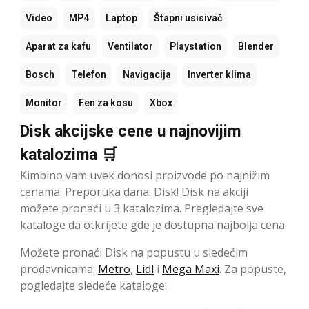
Video
MP4
Laptop
Štapni usisivač
Aparat za kafu
Ventilator
Playstation
Blender
Bosch
Telefon
Navigacija
Inverter klima
Monitor
Fen za kosu
Xbox
Disk akcijske cene u najnovijim
katalozima 🛒
Kimbino vam uvek donosi proizvode po najnižim
cenama. Preporuka dana: Disk! Disk na akciji
možete pronaći u 3 katalozima. Pregledajte sve
kataloge da otkrijete gde je dostupna najbolja cena.
Možete pronaći Disk na popustu u sledećim
prodavnicama:
Metro
,
Lidl
i
Mega Maxi
. Za popuste,
pogledajte sledeće kataloge: