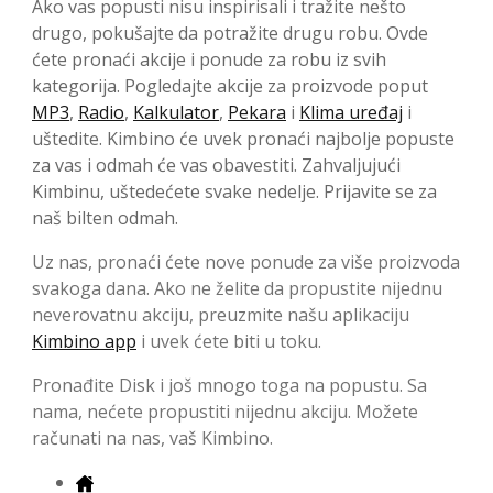
Ako vas popusti nisu inspirisali i tražite nešto
drugo, pokušajte da potražite drugu robu. Ovde
ćete pronaći akcije i ponude za robu iz svih
kategorija. Pogledajte akcije za proizvode poput
MP3
,
Radio
,
Kalkulator
,
Pekara
i
Klima uređaj
i
uštedite. Kimbino će uvek pronaći najbolje popuste
za vas i odmah će vas obavestiti. Zahvaljujući
Kimbinu, uštedećete svake nedelje. Prijavite se za
naš bilten odmah.
Uz nas, pronaći ćete nove ponude za više proizvoda
svakoga dana. Ako ne želite da propustite nijednu
neverovatnu akciju, preuzmite našu aplikaciju
Kimbino app
i uvek ćete biti u toku.
Pronađite Disk i još mnogo toga na popustu. Sa
nama, nećete propustiti nijednu akciju. Možete
računati na nas, vaš Kimbino.