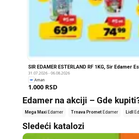
SIR EDAMER ESTERLAND RF 1KG, Sir Edamer Es
31.07.2026
-
06.08.2026
Aman
1.000 RSD
Edamer na akciji – Gde kupiti
Mega Maxi
Edamer
Trnava Promet
Edamer
Lidl
Ed
Sledeći katalozi