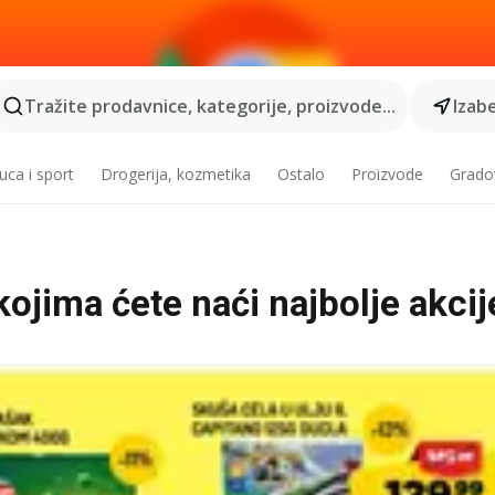
Tražite prodavnice, kategorije, proizvode...
Izabe
ca i sport
Drogerija, kozmetika
Ostalo
Proizvode
Grado
ojima ćete naći najbolje akcij