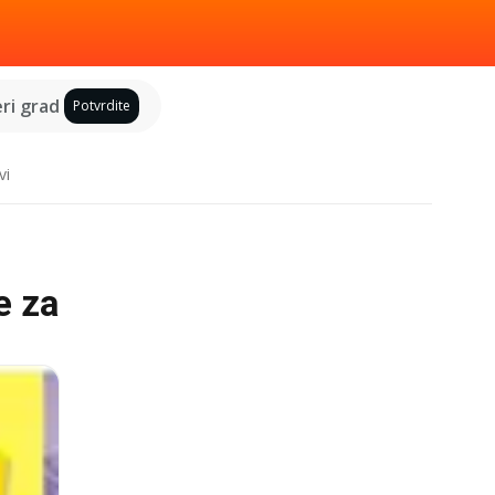
ri grad
Potvrdite
vi
e za