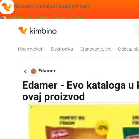
Aktuelni katalozi uvek pri ruci
Dodajte u Chrome – BESPLATNO
Hipermarketi
Elektronika
Stanovanje, vrt
Odeca, obu
Edamer
Edamer - Evo kataloga u k
ovaj proizvod