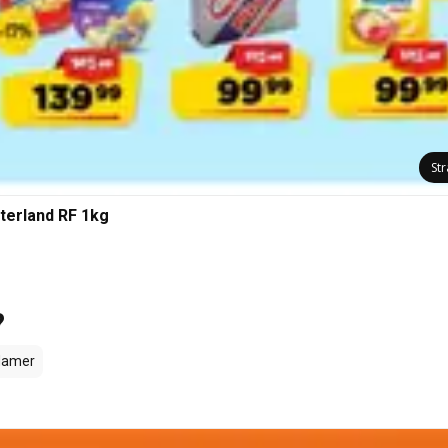
St
terland RF 1kg
?
amer