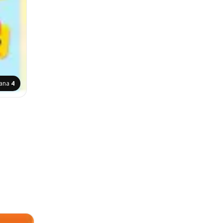
rana
4