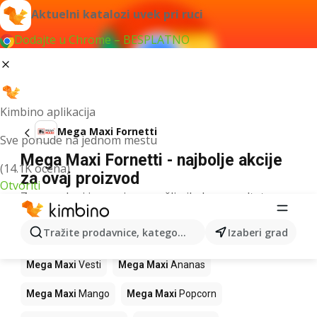
Aktuelni katalozi uvek pri ruci
Dodajte u Chrome – BESPLATNO
Kimbino aplikacija
Mega Maxi Fornetti
Sve ponude na jednom mestu
Mega Maxi Fornetti - najbolje akcije
(14.1K ocena)
za ovaj proizvod
Otvoriti
Za navedeni izraz nismo našli nikakav rezultat.
Drugi proizvodi u prodavnicama Mega
Tražite prodavnice, kategorije, proizvode...
Izaberi grad
Maxi
Mega Maxi
Vesti
Mega Maxi
Ananas
Mega Maxi
Mango
Mega Maxi
Popcorn