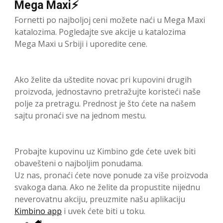
Mega Maxi⚡
Fornetti po najboljoj ceni možete naći u Mega Maxi
katalozima. Pogledajte sve akcije u katalozima
Mega Maxi u Srbiji i uporedite cene.
Ako želite da uštedite novac pri kupovini drugih
proizvoda, jednostavno pretražujte koristeći naše
polje za pretragu. Prednost je što ćete na našem
sajtu pronaći sve na jednom mestu.
Probajte kupovinu uz Kimbino gde ćete uvek biti
obavešteni o najboljim ponudama.
Uz nas, pronaći ćete nove ponude za više proizvoda
svakoga dana. Ako ne želite da propustite nijednu
neverovatnu akciju, preuzmite našu aplikaciju
Kimbino app
i uvek ćete biti u toku.