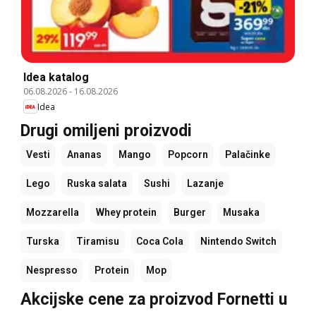
Idea katalog
06.08.2026
-
16.08.2026
Idea
Drugi omiljeni proizvodi
Vesti
Ananas
Mango
Popcorn
Palačinke
Lego
Ruska salata
Sushi
Lazanje
Mozzarella
Whey protein
Burger
Musaka
Turska
Tiramisu
Coca Cola
Nintendo Switch
Nespresso
Protein
Mop
Akcijske cene za proizvod Fornetti u