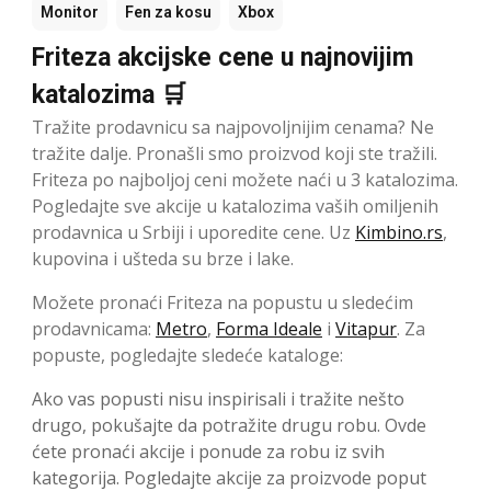
Monitor
Fen za kosu
Xbox
Friteza akcijske cene u najnovijim
katalozima 🛒
Tražite prodavnicu sa najpovoljnijim cenama? Ne
tražite dalje. Pronašli smo proizvod koji ste tražili.
Friteza po najboljoj ceni možete naći u 3 katalozima.
Pogledajte sve akcije u katalozima vaših omiljenih
prodavnica u Srbiji i uporedite cene. Uz
Kimbino.rs
,
kupovina i ušteda su brze i lake.
Možete pronaći Friteza na popustu u sledećim
prodavnicama:
Metro
,
Forma Ideale
i
Vitapur
. Za
popuste, pogledajte sledeće kataloge:
Ako vas popusti nisu inspirisali i tražite nešto
drugo, pokušajte da potražite drugu robu. Ovde
ćete pronaći akcije i ponude za robu iz svih
kategorija. Pogledajte akcije za proizvode poput