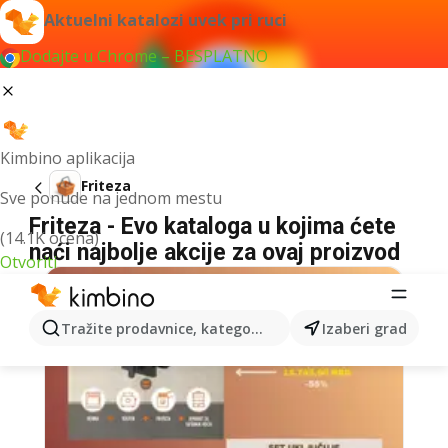
Aktuelni katalozi uvek pri ruci
Dodajte u Chrome – BESPLATNO
Kimbino aplikacija
Friteza
Sve ponude na jednom mestu
Friteza - Evo kataloga u kojima ćete
(14.1K ocena)
naći najbolje akcije za ovaj proizvod
Otvoriti
Tražite prodavnice, kategorije, proizvode...
Izaberi grad