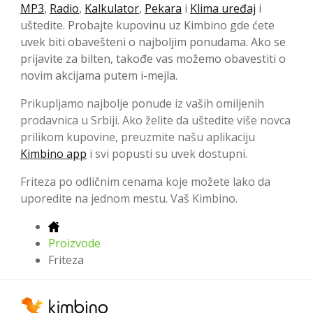
MP3
,
Radio
,
Kalkulator
,
Pekara
i
Klima uređaj
i
uštedite. Probajte kupovinu uz Kimbino gde ćete
uvek biti obavešteni o najboljim ponudama. Ako se
prijavite za bilten, takođe vas možemo obavestiti o
novim akcijama putem i-mejla.
Prikupljamo najbolje ponude iz vaših omiljenih
prodavnica u Srbiji. Ako želite da uštedite više novca
prilikom kupovine, preuzmite našu aplikaciju
Kimbino app
i svi popusti su uvek dostupni.
Friteza po odličnim cenama koje možete lako da
uporedite na jednom mestu. Vaš Kimbino.
Proizvode
Friteza