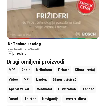
Dr Techno katalog
30.06.2026
-
31.08.2026
Dr Techno
Drugi omiljeni proizvodi
MP3
Radio
Kalkulator
Pekara
Klima uređaj
Video
MP4
Laptop
Štapni usisivač
Aparat za kafu
Ventilator
Playstation
Blender
Bosch
Telefon
Navigacija
Inverter klima