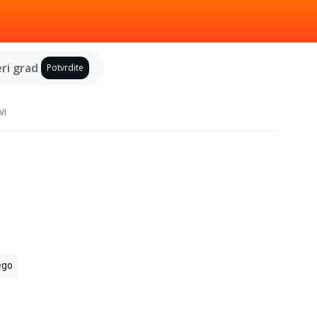
ri grad
Potvrdite
vi
ego