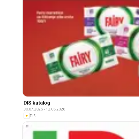
DIS katalog
30.07.2026
-
12.08.2026
DIS