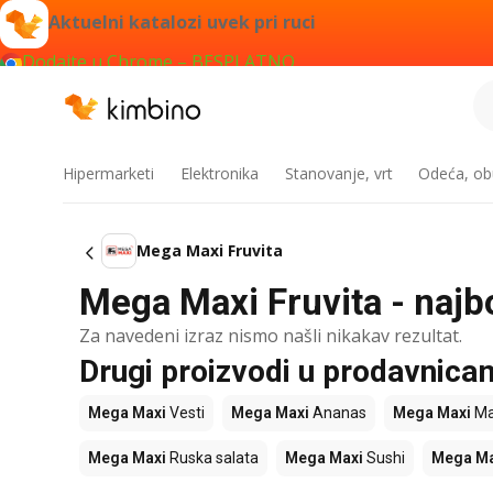
Aktuelni katalozi uvek pri ruci
Dodajte u Chrome – BESPLATNO
Hipermarketi
Elektronika
Stanovanje, vrt
Odeća, obu
Mega Maxi Fruvita
Mega Maxi Fruvita - najbo
Za navedeni izraz nismo našli nikakav rezultat.
Drugi proizvodi u prodavnic
Mega Maxi
Vesti
Mega Maxi
Ananas
Mega Maxi
Ma
Mega Maxi
Ruska salata
Mega Maxi
Sushi
Mega Ma