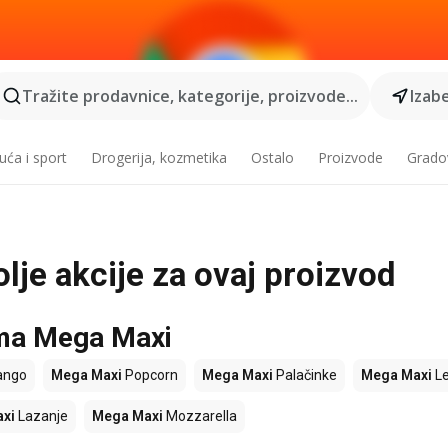
Tražite prodavnice, kategorije, proizvode...
Izabe
ća i sport
Drogerija, kozmetika
Ostalo
Proizvode
Grado
lje akcije za ovaj proizvod
ama Mega Maxi
ngo
Mega Maxi
Popcorn
Mega Maxi
Palačinke
Mega Maxi
L
xi
Lazanje
Mega Maxi
Mozzarella