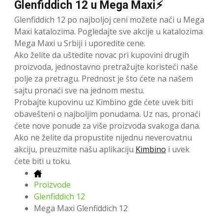
Glenfiddich 12 u Mega Maxi⚡
Glenfiddich 12 po najboljoj ceni možete naći u Mega
Maxi katalozima. Pogledajte sve akcije u katalozima
Mega Maxi u Srbiji i uporedite cene.
Ako želite da uštedite novac pri kupovini drugih
proizvoda, jednostavno pretražujte koristeći naše
polje za pretragu. Prednost je što ćete na našem
sajtu pronaći sve na jednom mestu.
Probajte kupovinu uz Kimbino gde ćete uvek biti
obavešteni o najboljim ponudama. Uz nas, pronaći
ćete nove ponude za više proizvoda svakoga dana.
Ako ne želite da propustite nijednu neverovatnu
akciju, preuzmite našu aplikaciju
Kimbino
i uvek
ćete biti u toku.
Proizvode
Glenfiddich 12
Mega Maxi Glenfiddich 12