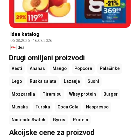
Idea katalog
06.08.2026
-
16.08.2026
Idea
Drugi omiljeni proizvodi
Vesti
Ananas
Mango
Popcorn
Palačinke
Lego
Ruska salata
Lazanje
Sushi
Mozzarella
Tiramisu
Whey protein
Burger
Musaka
Turska
Coca Cola
Nespresso
Nintendo Switch
Gyros
Protein
Akcijske cene za proizvod