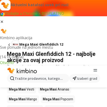
Aktuelni katalozi uvek pri ruci
Dodajte u Chrome – BESPLATNO
Kimbino aplikacija
Mega Maxi Glenfiddich 12
Sve ponude na jednom mestu
Mega Maxi Glenfiddich 12 - najbolje
(14.1K ocena)
akcije za ovaj proizvod
Otvoriti
Za navedeni izraz nismo našli nikakav rezultat.
Drugi proizvodi u prodavnicama Mega
Tražite prodavnice, kategorije, proizvode...
Izaberi grad
Maxi
Mega Maxi
Vesti
Mega Maxi
Ananas
Mega Maxi
Mango
Mega Maxi
Popcorn