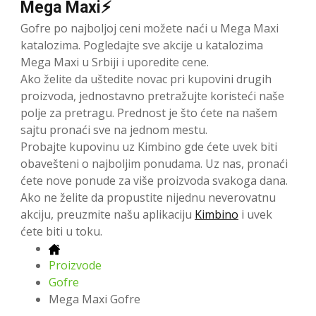
Mega Maxi⚡
Gofre po najboljoj ceni možete naći u Mega Maxi
katalozima. Pogledajte sve akcije u katalozima
Mega Maxi u Srbiji i uporedite cene.
Ako želite da uštedite novac pri kupovini drugih
proizvoda, jednostavno pretražujte koristeći naše
polje za pretragu. Prednost je što ćete na našem
sajtu pronaći sve na jednom mestu.
Probajte kupovinu uz Kimbino gde ćete uvek biti
obavešteni o najboljim ponudama. Uz nas, pronaći
ćete nove ponude za više proizvoda svakoga dana.
Ako ne želite da propustite nijednu neverovatnu
akciju, preuzmite našu aplikaciju
Kimbino
i uvek
ćete biti u toku.
Proizvode
Gofre
Mega Maxi Gofre