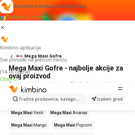
Aktuelni katalozi uvek pri ruci
Dodajte u Chrome – BESPLATNO
Kimbino aplikacija
Mega Maxi Gofre
Sve ponude na jednom mestu
Mega Maxi Gofre - najbolje akcije za
(14.1K ocena)
ovaj proizvod
Otvoriti
Za navedeni izraz nismo našli nikakav rezultat.
Drugi proizvodi u prodavnicama Mega
Tražite prodavnice, kategorije, proizvode...
Izaberi grad
Maxi
Mega Maxi
Vesti
Mega Maxi
Ananas
Mega Maxi
Mango
Mega Maxi
Popcorn