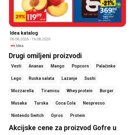
Idea katalog
06.08.2026
-
16.08.2026
Idea
Drugi omiljeni proizvodi
Vesti
Ananas
Mango
Popcorn
Palačinke
Lego
Ruska salata
Lazanje
Sushi
Mozzarella
Tiramisu
Whey protein
Burger
Musaka
Turska
Coca Cola
Nespresso
Nintendo Switch
Gyros
Protein
Akcijske cene za proizvod Gofre u