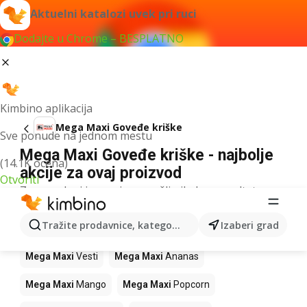
Aktuelni katalozi uvek pri ruci
Dodajte u Chrome – BESPLATNO
Kimbino aplikacija
Mega Maxi Goveđe kriške
Sve ponude na jednom mestu
Mega Maxi Goveđe kriške - najbolje
(14.1K ocena)
akcije za ovaj proizvod
Otvoriti
Za navedeni izraz nismo našli nikakav rezultat.
Drugi proizvodi u prodavnicama Mega
Tražite prodavnice, kategorije, proizvode...
Izaberi grad
Maxi
Mega Maxi
Vesti
Mega Maxi
Ananas
Mega Maxi
Mango
Mega Maxi
Popcorn