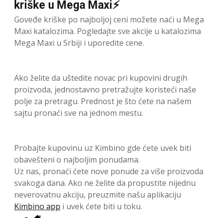
kriške u Mega Maxi⚡
Goveđe kriške po najboljoj ceni možete naći u Mega
Maxi katalozima. Pogledajte sve akcije u katalozima
Mega Maxi u Srbiji i uporedite cene.
Ako želite da uštedite novac pri kupovini drugih
proizvoda, jednostavno pretražujte koristeći naše
polje za pretragu. Prednost je što ćete na našem
sajtu pronaći sve na jednom mestu.
Probajte kupovinu uz Kimbino gde ćete uvek biti
obavešteni o najboljim ponudama.
Uz nas, pronaći ćete nove ponude za više proizvoda
svakoga dana. Ako ne želite da propustite nijednu
neverovatnu akciju, preuzmite našu aplikaciju
Kimbino app
i uvek ćete biti u toku.