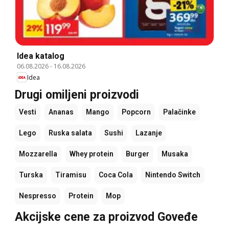
Idea katalog
06.08.2026
-
16.08.2026
Idea
Drugi omiljeni proizvodi
Vesti
Ananas
Mango
Popcorn
Palačinke
Lego
Ruska salata
Sushi
Lazanje
Mozzarella
Whey protein
Burger
Musaka
Turska
Tiramisu
Coca Cola
Nintendo Switch
Nespresso
Protein
Mop
Akcijske cene za proizvod Goveđe