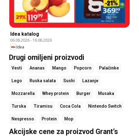
Idea katalog
06.08.2026
-
16.08.2026
Idea
Drugi omiljeni proizvodi
Vesti
Ananas
Mango
Popcorn
Palačinke
Lego
Ruska salata
Sushi
Lazanje
Mozzarella
Whey protein
Burger
Musaka
Turska
Tiramisu
Coca Cola
Nintendo Switch
Nespresso
Protein
Mop
Akcijske cene za proizvod Grant’s