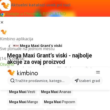
Aktuelni katalozi uvek pri ruci
Dodajte u Chrome – BESPLATNO
Kimbino aplikacija
Mega Maxi Grant’s viski
Sve ponude na jednom mestu
Mega Maxi Grant’s viski - najbolje
(14.1K ocena)
akcije za ovaj proizvod
Otvoriti
Za navedeni izraz nismo našli nikakav rezultat.
Drugi proizvodi u prodavnicama Mega
Tražite prodavnice, kategorije, proizvode...
Izaberi grad
Maxi
Mega Maxi
Vesti
Mega Maxi
Ananas
Mega Maxi
Mango
Mega Maxi
Popcorn