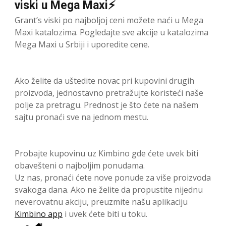
viski u Mega Maxi⚡
Grant’s viski po najboljoj ceni možete naći u Mega
Maxi katalozima. Pogledajte sve akcije u katalozima
Mega Maxi u Srbiji i uporedite cene.
Ako želite da uštedite novac pri kupovini drugih
proizvoda, jednostavno pretražujte koristeći naše
polje za pretragu. Prednost je što ćete na našem
sajtu pronaći sve na jednom mestu.
Probajte kupovinu uz Kimbino gde ćete uvek biti
obavešteni o najboljim ponudama.
Uz nas, pronaći ćete nove ponude za više proizvoda
svakoga dana. Ako ne želite da propustite nijednu
neverovatnu akciju, preuzmite našu aplikaciju
Kimbino app
i uvek ćete biti u toku.