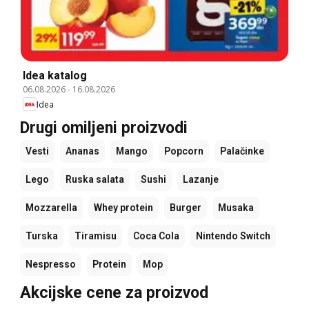
Idea katalog
06.08.2026
-
16.08.2026
Idea
Drugi omiljeni proizvodi
Vesti
Ananas
Mango
Popcorn
Palačinke
Lego
Ruska salata
Sushi
Lazanje
Mozzarella
Whey protein
Burger
Musaka
Turska
Tiramisu
Coca Cola
Nintendo Switch
Nespresso
Protein
Mop
Akcijske cene za proizvod