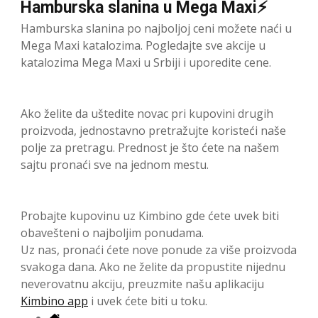
Hamburska slanina u Mega Maxi⚡
Hamburska slanina po najboljoj ceni možete naći u
Mega Maxi katalozima. Pogledajte sve akcije u
katalozima Mega Maxi u Srbiji i uporedite cene.
Ako želite da uštedite novac pri kupovini drugih
proizvoda, jednostavno pretražujte koristeći naše
polje za pretragu. Prednost je što ćete na našem
sajtu pronaći sve na jednom mestu.
Probajte kupovinu uz Kimbino gde ćete uvek biti
obavešteni o najboljim ponudama.
Uz nas, pronaći ćete nove ponude za više proizvoda
svakoga dana. Ako ne želite da propustite nijednu
neverovatnu akciju, preuzmite našu aplikaciju
Kimbino app
i uvek ćete biti u toku.