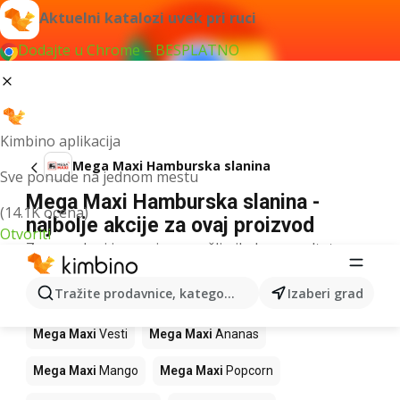
Aktuelni katalozi uvek pri ruci
Dodajte u Chrome – BESPLATNO
Kimbino aplikacija
Mega Maxi Hamburska slanina
Sve ponude na jednom mestu
Mega Maxi Hamburska slanina -
(14.1K ocena)
najbolje akcije za ovaj proizvod
Otvoriti
Za navedeni izraz nismo našli nikakav rezultat.
Drugi proizvodi u prodavnicama Mega
Tražite prodavnice, kategorije, proizvode...
Izaberi grad
Maxi
Mega Maxi
Vesti
Mega Maxi
Ananas
Mega Maxi
Mango
Mega Maxi
Popcorn