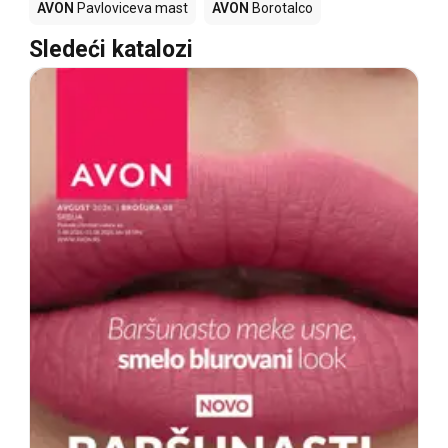
AVON
Pavloviceva mast
AVON
Borotalco
Sledeći katalozi