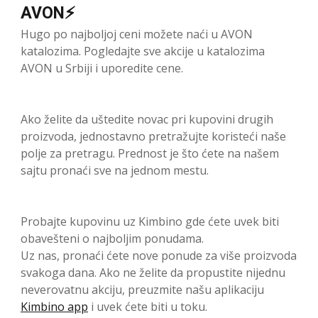
AVON⚡
Hugo po najboljoj ceni možete naći u AVON
katalozima. Pogledajte sve akcije u katalozima
AVON u Srbiji i uporedite cene.
Ako želite da uštedite novac pri kupovini drugih
proizvoda, jednostavno pretražujte koristeći naše
polje za pretragu. Prednost je što ćete na našem
sajtu pronaći sve na jednom mestu.
Probajte kupovinu uz Kimbino gde ćete uvek biti
obavešteni o najboljim ponudama.
Uz nas, pronaći ćete nove ponude za više proizvoda
svakoga dana. Ako ne želite da propustite nijednu
neverovatnu akciju, preuzmite našu aplikaciju
Kimbino app
i uvek ćete biti u toku.