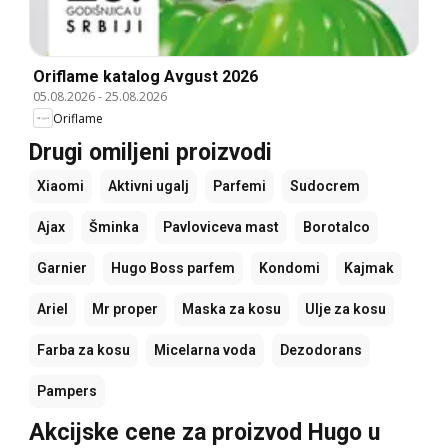
Oriflame katalog Avgust 2026
05.08.2026
-
25.08.2026
Oriflame
Drugi omiljeni proizvodi
Xiaomi
Aktivni ugalj
Parfemi
Sudocrem
Ajax
Šminka
Pavloviceva mast
Borotalco
Garnier
Hugo Boss parfem
Kondomi
Kajmak
Ariel
Mr proper
Maska za kosu
Ulje za kosu
Farba za kosu
Micelarna voda
Dezodorans
Pampers
Akcijske cene za proizvod Hugo u