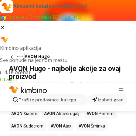
Aktuelni katalozi uvek pri ruci
Dodajte u Chrome – BESPLATNO
Kimbino aplikacija
AVON Hugo
Sve ponude na jednom mestu
AVON Hugo - najbolje akcije za ovaj
(14.1K ocena)
proizvod
Otvoriti
Za navedeni izraz nismo našli nikakav rezultat.
Drugi proizvodi u prodavnicama
Tražite prodavnice, kategorije, proizvode...
Izaberi grad
AVON
AVON
Xiaomi
AVON
Aktivni ugalj
AVON
Parfemi
AVON
Sudocrem
AVON
Ajax
AVON
Šminka